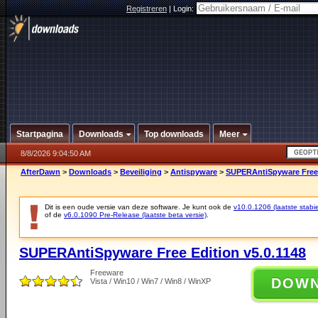
Registreren
|
Login:
Startpagina
Downloads
Top downloads
Meer
8/8/2026 9:04:50 AM
AfterDawn
>
Downloads
>
Beveiliging
>
Antispyware
>
SUPERAntiSpyware Free 
Dit is een oude versie van deze software. Je kunt ook de
v10.0.1206 (laatste stabie
of de
v6.0.1090 Pre-Release (laatste beta versie)
.
SUPERAntiSpyware Free Edition v5.0.1148
Freeware
DOW
Vista / Win10 / Win7 / Win8 / WinXP