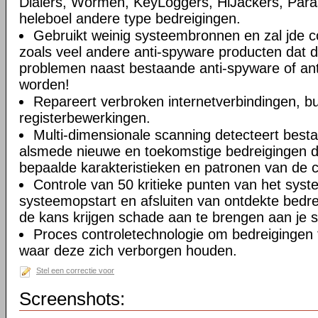
Dialers, Wormen, KeyLoggers, HiJackers, Paras
heleboel andere type bedreigingen.
Gebruikt weinig systeembronnen en zal jde c
zoals veel andere anti-spyware producten dat 
problemen naast bestaande anti-spyware of anti
worden!
Repareert verbroken internetverbindingen, b
registerbewerkingen.
Multi-dimensionale scanning detecteert best
alsmede nieuwe en toekomstige bedreigingen d
bepaalde karakteristieken en patronen van de 
Controle van 50 kritieke punten van het syste
systeemopstart en afsluiten van ontdekte bedr
de kans krijgen schade aan te brengen aan je 
Proces controletechnologie om bedreigingen 
waar deze zich verborgen houden.
Stel een correctie voor
Screenshots: