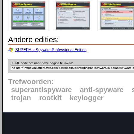
Andere edities:
SUPERAntiSpyware Professional Edition
HTML code om naar deze pagina te linken:
Trefwoorden:
superantispyware
anti-spyware
trojan
rootkit
keylogger