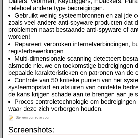
Dialers, Wormen, KeyLoggers, HiJackers, Paras
heleboel andere type bedreigingen.
Gebruikt weinig systeembronnen en zal jde c
zoals veel andere anti-spyware producten dat 
problemen naast bestaande anti-spyware of anti
worden!
Repareert verbroken internetverbindingen, b
registerbewerkingen.
Multi-dimensionale scanning detecteert best
alsmede nieuwe en toekomstige bedreigingen d
bepaalde karakteristieken en patronen van de 
Controle van 50 kritieke punten van het syste
systeemopstart en afsluiten van ontdekte bedr
de kans krijgen schade aan te brengen aan je 
Proces controletechnologie om bedreigingen 
waar deze zich verborgen houden.
Stel een correctie voor
Screenshots: