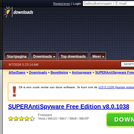
Registreren
|
Login:
Startpagina
Downloads
Top downloads
Meer
8/7/2026 5:23:14 AM
AfterDawn
>
Downloads
>
Beveiliging
>
Antispyware
>
SUPERAntiSpyware Free 
Dit is een oude versie van deze software. Je kunt ook de
v10.0.1206 (laatste stabie
SUPERAntiSpyware Free Edition v8.0.1038
Freeware
DOW
Vista / Win10 / Win7 / Win8 / WinXP