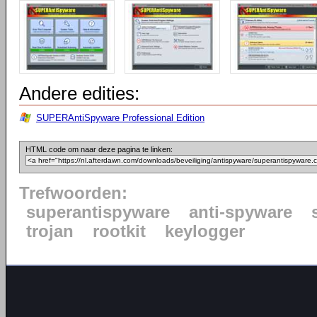
Andere edities:
SUPERAntiSpyware Professional Edition
HTML code om naar deze pagina te linken:
Trefwoorden:
superantispyware
anti-spyware
trojan
rootkit
keylogger