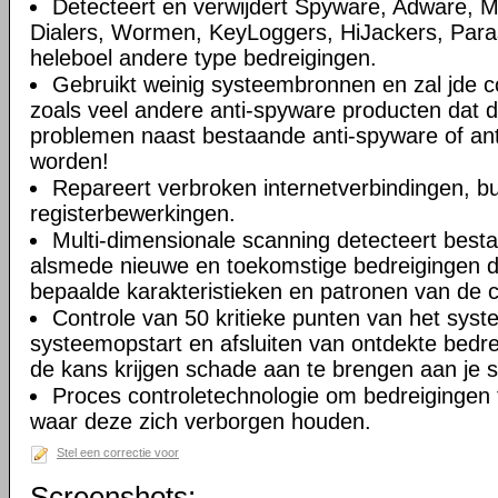
Detecteert en verwijdert Spyware, Adware, M
Dialers, Wormen, KeyLoggers, HiJackers, Paras
heleboel andere type bedreigingen.
Gebruikt weinig systeembronnen en zal jde c
zoals veel andere anti-spyware producten dat 
problemen naast bestaande anti-spyware of anti
worden!
Repareert verbroken internetverbindingen, b
registerbewerkingen.
Multi-dimensionale scanning detecteert best
alsmede nieuwe en toekomstige bedreigingen d
bepaalde karakteristieken en patronen van de 
Controle van 50 kritieke punten van het syste
systeemopstart en afsluiten van ontdekte bedr
de kans krijgen schade aan te brengen aan je 
Proces controletechnologie om bedreigingen 
waar deze zich verborgen houden.
Stel een correctie voor
Screenshots: