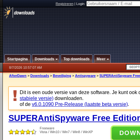
Registreren
|
Login:
Startpagina
Downloads
Top downloads
Meer
8/7/2026 10:57:07 AM
AfterDawn
>
Downloads
>
Beveiliging
>
Antispyware
>
SUPERAntiSpyware Free 
Dit is een oude versie van deze software. Je kunt ook
stabiele versie)
downloaden.
of de
v6.0.1090 Pre-Release (laatste beta versie)
.
SUPERAntiSpyware Free Edition
Freeware
DOW
Vista / Win10 / Win7 / Win8 / WinXP