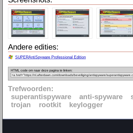
Andere edities:
SUPERAntiSpyware Professional Edition
HTML code om naar deze pagina te linken:
Trefwoorden:
superantispyware
anti-spyware
trojan
rootkit
keylogger