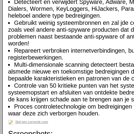
Detecteert en verwijdert Spyware, Adware, M
Dialers, Wormen, KeyLoggers, HiJackers, Paras
heleboel andere type bedreigingen.
Gebruikt weinig systeembronnen en zal jde c
zoals veel andere anti-spyware producten dat 
problemen naast bestaande anti-spyware of anti
worden!
Repareert verbroken internetverbindingen, b
registerbewerkingen.
Multi-dimensionale scanning detecteert best
alsmede nieuwe en toekomstige bedreigingen d
bepaalde karakteristieken en patronen van de 
Controle van 50 kritieke punten van het syste
systeemopstart en afsluiten van ontdekte bedr
de kans krijgen schade aan te brengen aan je 
Proces controletechnologie om bedreigingen 
waar deze zich verborgen houden.
Stel een correctie voor
Screenshots: