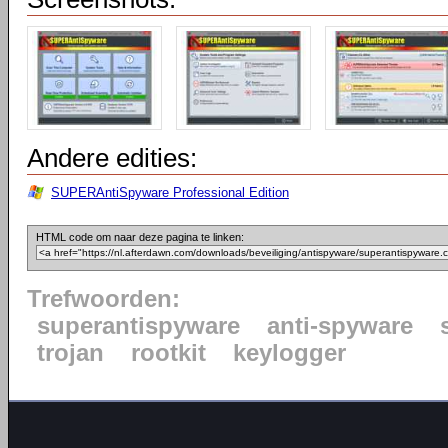
Andere edities:
SUPERAntiSpyware Professional Edition
HTML code om naar deze pagina te linken:
Trefwoorden:
superantispyware
anti-spyware
trojan
rootkit
keylogger