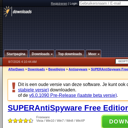
Registreren
|
Login:
Startpagina
Downloads
Top downloads
Meer
8/7/2026 4:10:44 AM
AfterDawn
>
Downloads
>
Beveiliging
>
Antispyware
>
SUPERAntiSpyware Free 
Dit is een oude versie van deze software. Je kunt ook
stabiele versie)
downloaden.
of de
v6.0.1090 Pre-Release (laatste beta versie)
.
SUPERAntiSpyware Free Edition
Freeware
DOW
Vista / Win10 / Win7 / Win8 / WinXP