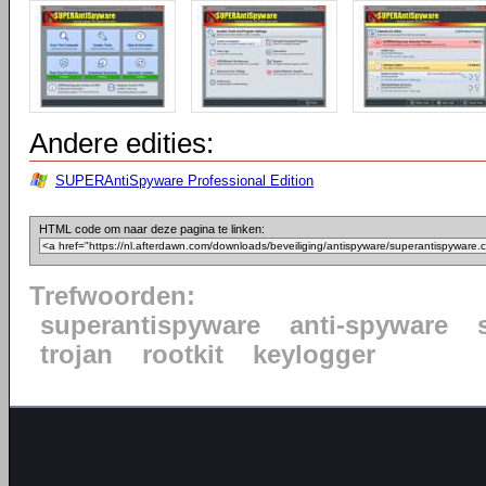
Andere edities:
SUPERAntiSpyware Professional Edition
HTML code om naar deze pagina te linken:
Trefwoorden:
superantispyware
anti-spyware
trojan
rootkit
keylogger