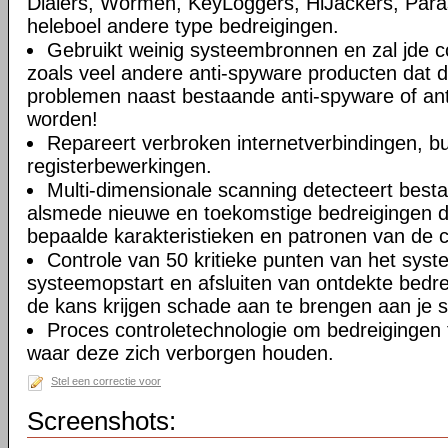
Dialers, Wormen, KeyLoggers, HiJackers, Paras
heleboel andere type bedreigingen.
Gebruikt weinig systeembronnen en zal jde c
zoals veel andere anti-spyware producten dat 
problemen naast bestaande anti-spyware of anti
worden!
Repareert verbroken internetverbindingen, b
registerbewerkingen.
Multi-dimensionale scanning detecteert best
alsmede nieuwe en toekomstige bedreigingen d
bepaalde karakteristieken en patronen van de 
Controle van 50 kritieke punten van het syste
systeemopstart en afsluiten van ontdekte bedr
de kans krijgen schade aan te brengen aan je 
Proces controletechnologie om bedreigingen 
waar deze zich verborgen houden.
Stel een correctie voor
Screenshots: