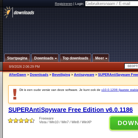
Registreren
|
Login:
Startpagina
Downloads
Top downloads
Meer
8/9/2026 2:06:29 PM
AfterDawn
>
Downloads
>
Beveiliging
>
Antispyware
>
SUPERAntiSpyware Free 
Dit is een oude versie van deze software. Je kunt ook de
v10.0.1206 (laatste stabie
SUPERAntiSpyware Free Edition v6.0.1186
Freeware
DOW
Vista / Win10 / Win7 / Win8 / WinXP