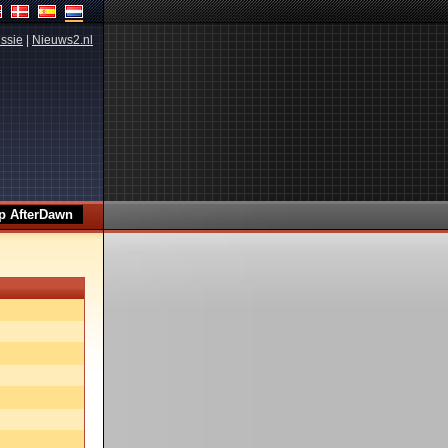
ssie
|
Nieuws2.nl