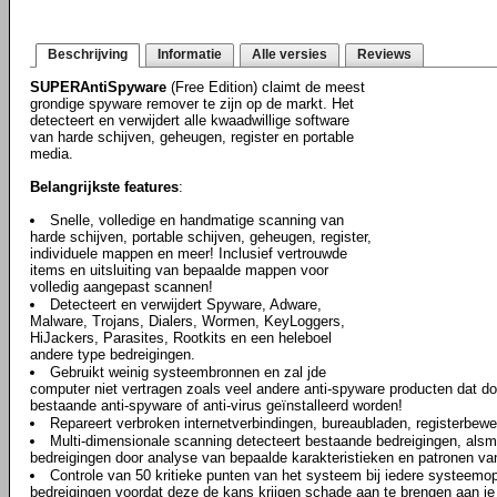
Beschrijving
Informatie
Alle versies
Reviews
SUPERAntiSpyware
(Free Edition) claimt de meest
grondige spyware remover te zijn op de markt. Het
detecteert en verwijdert alle kwaadwillige software
van harde schijven, geheugen, register en portable
media.
Belangrijkste features
:
Snelle, volledige en handmatige scanning van
harde schijven, portable schijven, geheugen, register,
individuele mappen en meer! Inclusief vertrouwde
items en uitsluiting van bepaalde mappen voor
volledig aangepast scannen!
Detecteert en verwijdert Spyware, Adware,
Malware, Trojans, Dialers, Wormen, KeyLoggers,
HiJackers, Parasites, Rootkits en een heleboel
andere type bedreigingen.
Gebruikt weinig systeembronnen en zal jde
computer niet vertragen zoals veel andere anti-spyware producten dat 
bestaande anti-spyware of anti-virus geïnstalleerd worden!
Repareert verbroken internetverbindingen, bureaubladen, registerbewe
Multi-dimensionale scanning detecteert bestaande bedreigingen, als
bedreigingen door analyse van bepaalde karakteristieken en patronen va
Controle van 50 kritieke punten van het systeem bij iedere systeemop
bedreigingen voordat deze de kans krijgen schade aan te brengen aan j