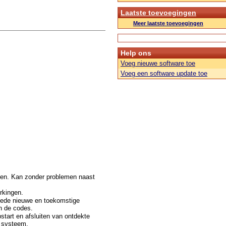
Laatste toevoegingen
Meer laatste toevoegingen
Help ons
Voeg nieuwe software toe
Voeg een software update toe
doen. Kan zonder problemen naast
rkingen.
mede nieuwe en toekomstige
n de codes.
start en afsluiten van ontdekte
e systeem.