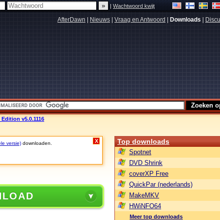
|
Wachtwoord kwijt
AfterDawn
|
Nieuws
|
Vraag en Antwoord
|
Downloads
|
Discu
dition v5.0.1116
Top downloads
X
le versie)
downloaden.
Spotnet
DVD Shrink
coverXP Free
QuickPar (nederlands)
NLOAD
MakeMKV
HWiNFO64
Meer top downloads