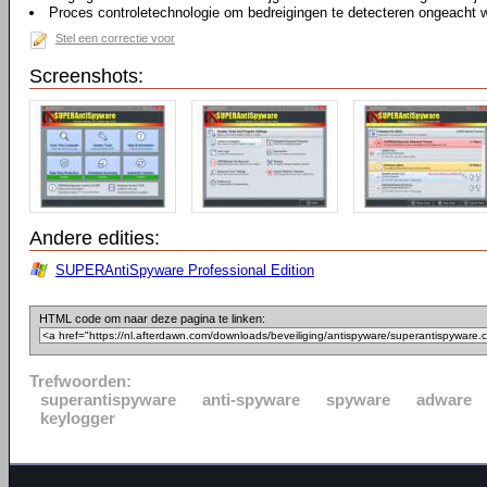
Proces controletechnologie om bedreigingen te detecteren ongeacht 
Stel een correctie voor
Screenshots:
Andere edities:
SUPERAntiSpyware Professional Edition
HTML code om naar deze pagina te linken:
Trefwoorden:
superantispyware
anti-spyware
spyware
adware
keylogger