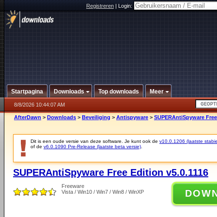
Registreren
|
Login:
Startpagina
Downloads
Top downloads
Meer
8/8/2026 10:44:07 AM
AfterDawn
>
Downloads
>
Beveiliging
>
Antispyware
>
SUPERAntiSpyware Free E
Dit is een oude versie van deze software. Je kunt ook de
v10.0.1206 (laatste stabie
of de
v6.0.1090 Pre-Release (laatste beta versie)
.
SUPERAntiSpyware Free Edition v5.0.1116
Freeware
DOW
Vista / Win10 / Win7 / Win8 / WinXP