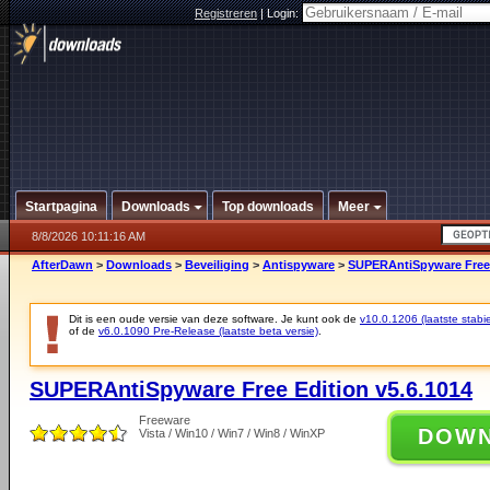
Registreren
|
Login:
Startpagina
Downloads
Top downloads
Meer
8/8/2026 10:11:16 AM
AfterDawn
>
Downloads
>
Beveiliging
>
Antispyware
>
SUPERAntiSpyware Free 
Dit is een oude versie van deze software. Je kunt ook de
v10.0.1206 (laatste stabie
of de
v6.0.1090 Pre-Release (laatste beta versie)
.
SUPERAntiSpyware Free Edition v5.6.1014
Freeware
DOW
Vista / Win10 / Win7 / Win8 / WinXP