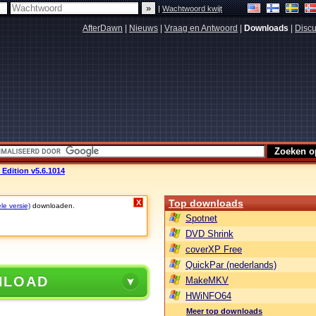
|
Wachtwoord kwijt
AfterDawn
|
Nieuws
|
Vraag en Antwoord
|
Downloads
|
Discu
Edition v5.6.1014
Top downloads
X
le versie)
downloaden.
Spotnet
DVD Shrink
coverXP Free
QuickPar (nederlands)
NLOAD
MakeMKV
HWiNFO64
Meer top downloads