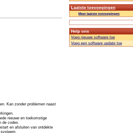
Laatste toevoegingen
Meer laatste toevoegingen
Help ons
Voeg nieuwe software toe
Voeg een software update toe
doen. Kan zonder problemen naast
rkingen.
mede nieuwe en toekomstige
n de codes.
start en afsluiten van ontdekte
e systeem.