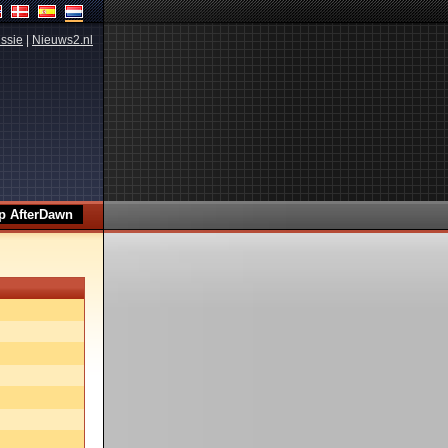
ssie
|
Nieuws2.nl