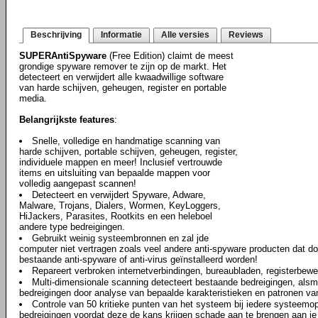
Beschrijving
Informatie
Alle versies
Reviews
SUPERAntiSpyware
(Free Edition) claimt de meest
grondige spyware remover te zijn op de markt. Het
detecteert en verwijdert alle kwaadwillige software
van harde schijven, geheugen, register en portable
media.
Belangrijkste features
:
Snelle, volledige en handmatige scanning van
harde schijven, portable schijven, geheugen, register,
individuele mappen en meer! Inclusief vertrouwde
items en uitsluiting van bepaalde mappen voor
volledig aangepast scannen!
Detecteert en verwijdert Spyware, Adware,
Malware, Trojans, Dialers, Wormen, KeyLoggers,
HiJackers, Parasites, Rootkits en een heleboel
andere type bedreigingen.
Gebruikt weinig systeembronnen en zal jde
computer niet vertragen zoals veel andere anti-spyware producten dat 
bestaande anti-spyware of anti-virus geïnstalleerd worden!
Repareert verbroken internetverbindingen, bureaubladen, registerbewe
Multi-dimensionale scanning detecteert bestaande bedreigingen, als
bedreigingen door analyse van bepaalde karakteristieken en patronen va
Controle van 50 kritieke punten van het systeem bij iedere systeemop
bedreigingen voordat deze de kans krijgen schade aan te brengen aan j