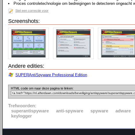
Proces controletechnologie om bedreigingen te detecteren ongeacht 
Stel een correctie voor
Screenshots:
Andere edities:
SUPERAntiSpyware Professional Edition
HTML code om naar deze pagina te linken:
Trefwoorden:
superantispyware
anti-spyware
spyware
adware
keylogger