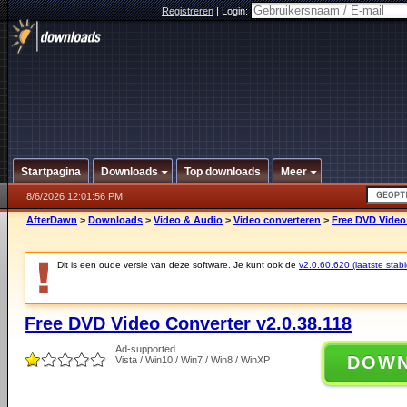
Registreren
|
Login:
Startpagina
Downloads
Top downloads
Meer
8/6/2026 12:01:56 PM
AfterDawn
>
Downloads
>
Video & Audio
>
Video converteren
>
Free DVD Video 
Dit is een oude versie van deze software. Je kunt ook de
v2.0.60.620 (laatste stabi
Free DVD Video Converter v2.0.38.118
Ad-supported
DOW
Vista / Win10 / Win7 / Win8 / WinXP