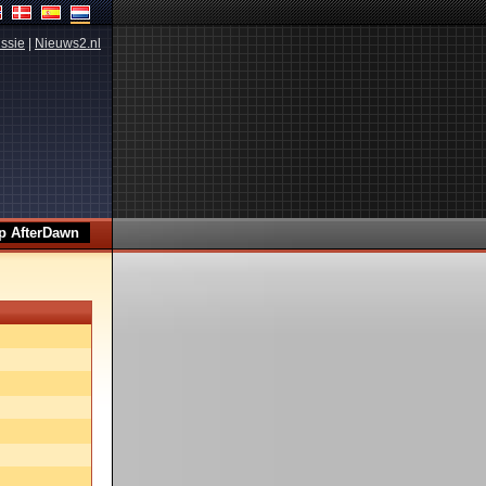
ssie
|
Nieuws2.nl