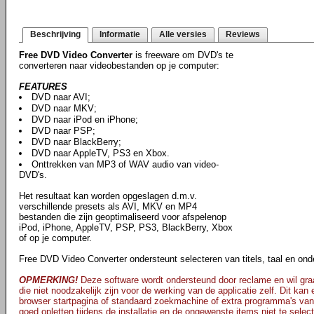
Beschrijving
Informatie
Alle versies
Reviews
Free DVD Video Converter
is freeware om DVD's te
converteren naar videobestanden op je computer:
FEATURES
DVD naar AVI;
DVD naar MKV;
DVD naar iPod en iPhone;
DVD naar PSP;
DVD naar BlackBerry;
DVD naar AppleTV, PS3 en Xbox.
Onttrekken van MP3 of WAV audio van video-
DVD's.
Het resultaat kan worden opgeslagen d.m.v.
verschillende presets als AVI, MKV en MP4
bestanden die zijn geoptimaliseerd voor afspelenop
iPod, iPhone, AppleTV, PSP, PS3, BlackBerry, Xbox
of op je computer.
Free DVD Video Converter ondersteunt selecteren van titels, taal en onde
OPMERKING!
Deze software wordt ondersteund door reclame en wil graa
die niet noodzakelijk zijn voor de werking van de applicatie zelf. Dit kan
browser startpagina of standaard zoekmachine of extra programma's van
goed opletten tijdens de installatie en de ongewenste items niet te selec