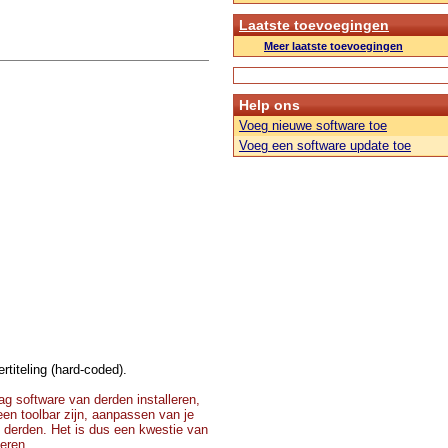
Laatste toevoegingen
Meer laatste toevoegingen
Help ons
Voeg nieuwe software toe
Voeg een software update toe
rtiteling (hard-coded).
g software van derden installeren,
 een toolbar zijn, aanpassen van je
 derden. Het is dus een kwestie van
teren.