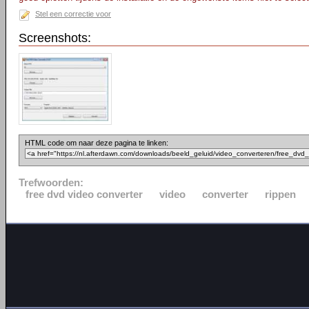
Stel een correctie voor
Screenshots:
HTML code om naar deze pagina te linken:
Trefwoorden:
free dvd video converter
video
converter
rippen