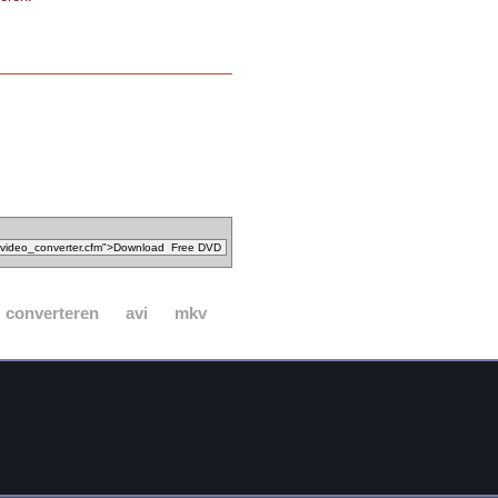
converteren
avi
mkv