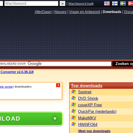
|
Wachtwoord kwijt
AfterDawn
|
Nieuws
|
Vraag en Antwoord
|
Downloads
|
Discu
Converter v2.0.38.118
Top downloads
X
ele versie)
downloaden.
Spotnet
DVD Shrink
coverXP Free
QuickPar (nederlands)
NLOAD
MakeMKV
HWiNFO64
Meer top downloads