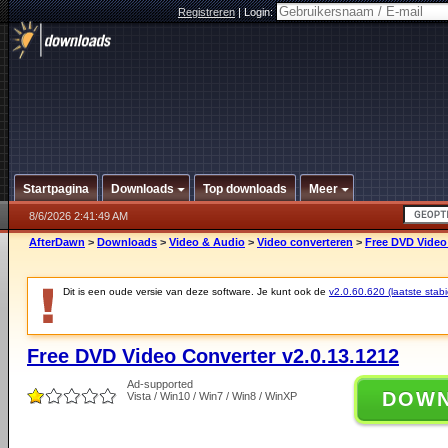
Registreren
|
Login:
Startpagina
Downloads
Top downloads
Meer
8/6/2026 2:41:49 AM
AfterDawn
>
Downloads
>
Video & Audio
>
Video converteren
>
Free DVD Video 
Dit is een oude versie van deze software. Je kunt ook de
v2.0.60.620 (laatste stabi
Free DVD Video Converter v2.0.13.1212
Ad-supported
DOW
Vista / Win10 / Win7 / Win8 / WinXP