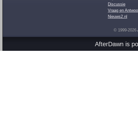
Discussie
Vraag en Antwoo
Nieuws2.nl
© 1999-2026
AfterDawn is p