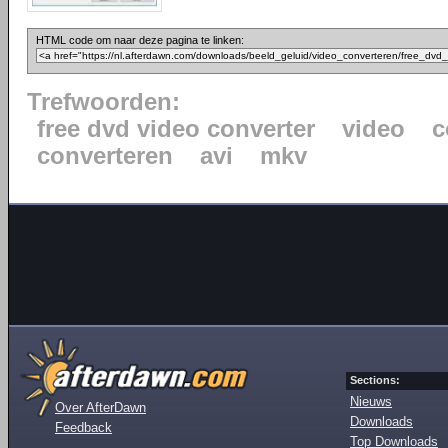
HTML code om naar deze pagina te linken:
Trefwoorden:
free dvd video converter
video
c
converteren
avi
mkv
Sections:
Nieuws
Over AfterDawn
Downloads
Feedback
Top Downloads