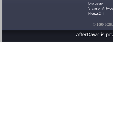
Discussie
Vraag en Antwoo
Nieuws2.nl
© 1999-2026
AfterDawn is p