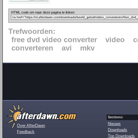
HTML code om naar deze pagina te linken:
Trefwoorden:
free dvd video converter
video
c
converteren
avi
mkv
Sections:
Nieuws
Over AfterDawn
Downloads
Feedback
Top Downloads