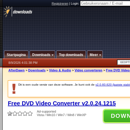
Registreren
|
Login:
Startpagina
Downloads
Top downloads
Meer
8/9/2026 4:01:38 PM
AfterDawn
>
Downloads
>
Video & Audio
>
Video converteren
>
Free DVD Video 
Dit is een oude versie van deze software. Je kunt ook de
v2.0.60.620 (laatste stabi
Free DVD Video Converter v2.0.24.1215
Ad-supported
DOW
Vista / Win10 / Win7 / Win8 / WinXP