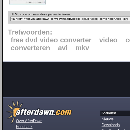
HTML code om naar deze pagina te linken:
Trefwoorden:
free dvd video converter
video
c
converteren
avi
mkv
Sections:
Nieuws
Over AfterDawn
Downloads
Feedback