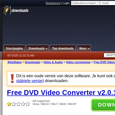
Registreren
|
Login:
Startpagina
Downloads
Top downloads
Meer
8/7/2026 11:31:31 AM
AfterDawn
>
Downloads
>
Video & Audio
>
Video converteren
>
Free DVD Video 
Dit is een oude versie van deze software. Je kunt ook
stabiele versie)
downloaden.
Free DVD Video Converter v2.0.
Ad-supported
DOW
Vista / Win10 / Win7 / Win8 / WinXP