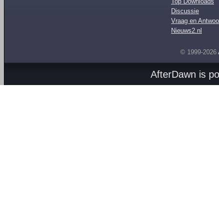
Top Downloads
Discussie
Vraag en Antwoo
Nieuws2.nl
© 1999-2026
AfterDawn is p