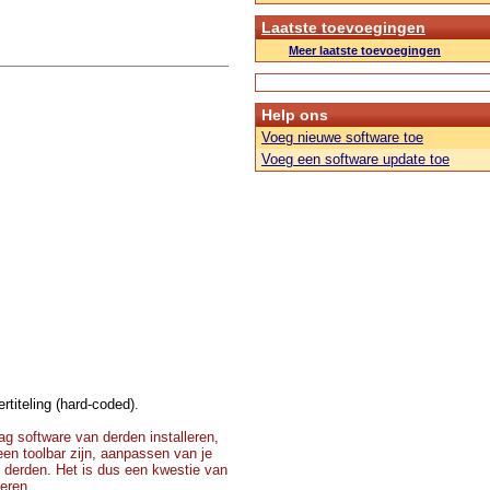
Laatste toevoegingen
Meer laatste toevoegingen
Help ons
Voeg nieuwe software toe
Voeg een software update toe
rtiteling (hard-coded).
g software van derden installeren,
 een toolbar zijn, aanpassen van je
 derden. Het is dus een kwestie van
teren.