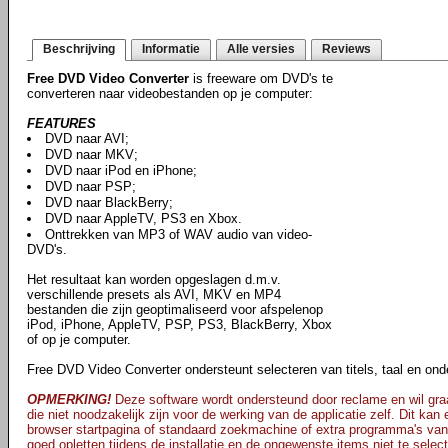
Beschrijving
Informatie
Alle versies
Reviews
Free DVD Video Converter
is freeware om DVD's te
converteren naar videobestanden op je computer:
FEATURES
DVD naar AVI;
DVD naar MKV;
DVD naar iPod en iPhone;
DVD naar PSP;
DVD naar BlackBerry;
DVD naar AppleTV, PS3 en Xbox.
Onttrekken van MP3 of WAV audio van video-
DVD's.
Het resultaat kan worden opgeslagen d.m.v.
verschillende presets als AVI, MKV en MP4
bestanden die zijn geoptimaliseerd voor afspelenop
iPod, iPhone, AppleTV, PSP, PS3, BlackBerry, Xbox
of op je computer.
Free DVD Video Converter ondersteunt selecteren van titels, taal en onde
OPMERKING!
Deze software wordt ondersteund door reclame en wil graa
die niet noodzakelijk zijn voor de werking van de applicatie zelf. Dit kan
browser startpagina of standaard zoekmachine of extra programma's van
goed opletten tijdens de installatie en de ongewenste items niet te selec