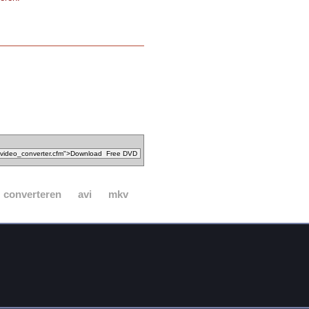
converteren
avi
mkv