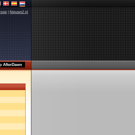
ssie
|
Nieuws2.nl