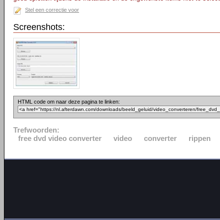
Stel een correctie voor
Screenshots:
HTML code om naar deze pagina te linken:
Trefwoorden:
free dvd video converter
video
converter
rippen