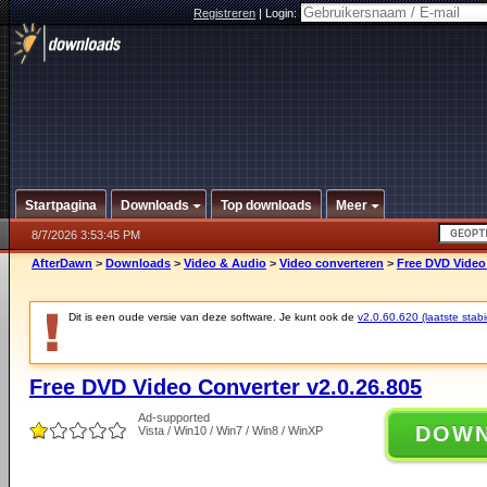
Registreren
|
Login:
Startpagina
Downloads
Top downloads
Meer
8/7/2026 3:53:45 PM
AfterDawn
>
Downloads
>
Video & Audio
>
Video converteren
>
Free DVD Video 
Dit is een oude versie van deze software. Je kunt ook de
v2.0.60.620 (laatste stabi
Free DVD Video Converter v2.0.26.805
Ad-supported
DOW
Vista / Win10 / Win7 / Win8 / WinXP