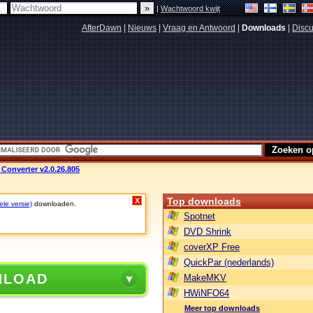
|
Wachtwoord kwijt
AfterDawn
|
Nieuws
|
Vraag en Antwoord
|
Downloads
|
Discu
Converter v2.0.26.805
Top downloads
X
ele versie)
downloaden.
Spotnet
DVD Shrink
coverXP Free
QuickPar (nederlands)
NLOAD
MakeMKV
HWiNFO64
Meer top downloads