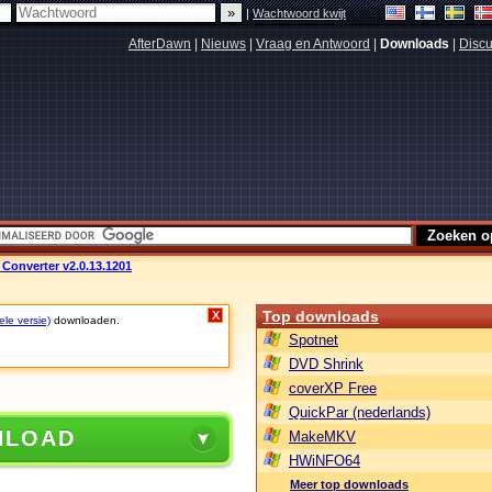
|
Wachtwoord kwijt
AfterDawn
|
Nieuws
|
Vraag en Antwoord
|
Downloads
|
Discu
Converter v2.0.13.1201
Top downloads
X
ele versie)
downloaden.
Spotnet
DVD Shrink
coverXP Free
QuickPar (nederlands)
NLOAD
MakeMKV
HWiNFO64
Meer top downloads