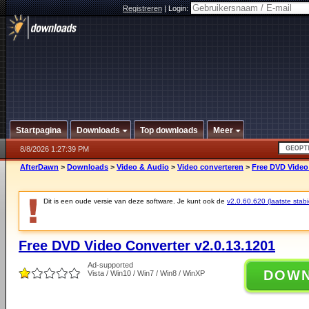
Registreren
|
Login:
Startpagina
Downloads
Top downloads
Meer
8/8/2026 1:27:39 PM
AfterDawn
>
Downloads
>
Video & Audio
>
Video converteren
>
Free DVD Video 
Dit is een oude versie van deze software. Je kunt ook de
v2.0.60.620 (laatste stabi
Free DVD Video Converter v2.0.13.1201
Ad-supported
DOW
Vista / Win10 / Win7 / Win8 / WinXP