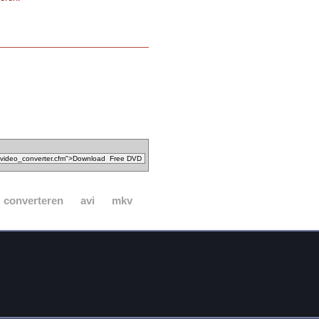
converteren
avi
mkv