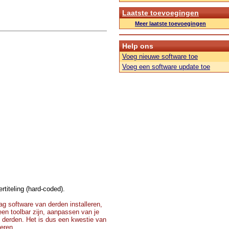
Laatste toevoegingen
Meer laatste toevoegingen
Help ons
Voeg nieuwe software toe
Voeg een software update toe
rtiteling (hard-coded).
g software van derden installeren,
 een toolbar zijn, aanpassen van je
 derden. Het is dus een kwestie van
teren.