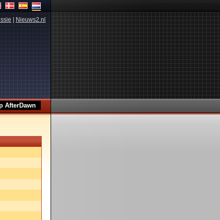
ssie
|
Nieuws2.nl