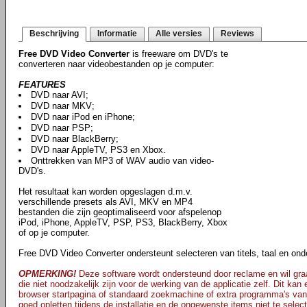
Beschrijving
Informatie
Alle versies
Reviews
Free DVD Video Converter
is freeware om DVD's te
converteren naar videobestanden op je computer:
FEATURES
DVD naar AVI;
DVD naar MKV;
DVD naar iPod en iPhone;
DVD naar PSP;
DVD naar BlackBerry;
DVD naar AppleTV, PS3 en Xbox.
Onttrekken van MP3 of WAV audio van video-
DVD's.
Het resultaat kan worden opgeslagen d.m.v.
verschillende presets als AVI, MKV en MP4
bestanden die zijn geoptimaliseerd voor afspelenop
iPod, iPhone, AppleTV, PSP, PS3, BlackBerry, Xbox
of op je computer.
Free DVD Video Converter ondersteunt selecteren van titels, taal en onde
OPMERKING!
Deze software wordt ondersteund door reclame en wil graa
die niet noodzakelijk zijn voor de werking van de applicatie zelf. Dit kan
browser startpagina of standaard zoekmachine of extra programma's van
goed opletten tijdens de installatie en de ongewenste items niet te selec