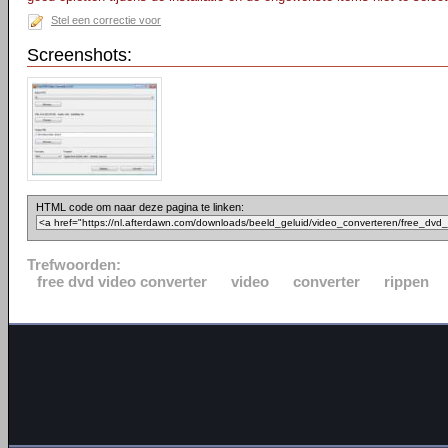
Stel een correctie voor
Screenshots:
HTML code om naar deze pagina te linken:
Trefwoorden:
free dvd video converter
video
converter
rippen