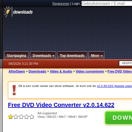
Registreren
|
Login:
Startpagina
Downloads
Top downloads
Meer
8/6/2026 3:21:30 PM
AfterDawn
>
Downloads
>
Video & Audio
>
Video converteren
>
Free DVD Video 
Dit is een oude versie van deze software. Je kunt ook de
v2.0.60.620 (laatste stabi
Free DVD Video Converter v2.0.14.622
Ad-supported
DOW
Vista / Win10 / Win7 / Win8 / WinXP