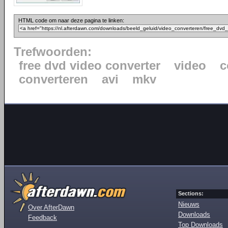
HTML code om naar deze pagina te linken:
Trefwoorden:
free dvd video converter
video
c
converteren
avi
mkv
Sections:
Nieuws
Over AfterDawn
Downloads
Feedback
Top Downloads