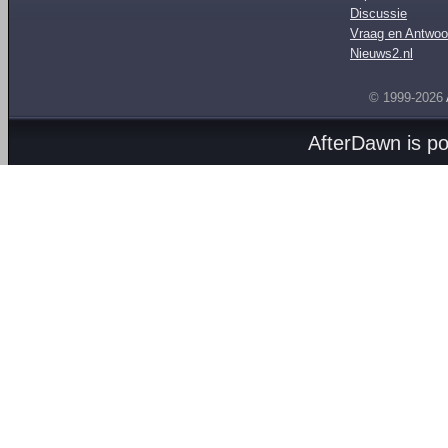
Discussie
Vraag en Antwoo
Nieuws2.nl
© 1999-2026
AfterDawn is p