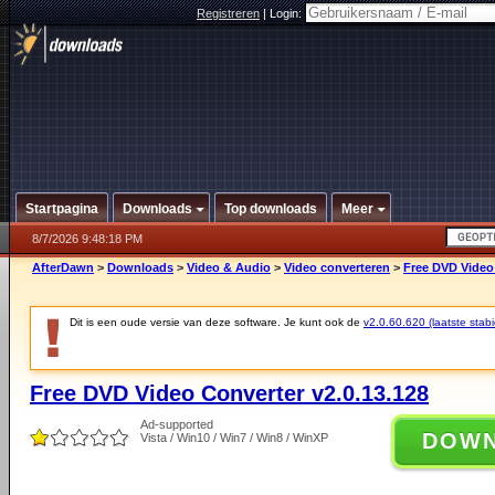
Registreren
|
Login:
Startpagina
Downloads
Top downloads
Meer
8/7/2026 9:48:18 PM
AfterDawn
>
Downloads
>
Video & Audio
>
Video converteren
>
Free DVD Video 
Dit is een oude versie van deze software. Je kunt ook de
v2.0.60.620 (laatste stabi
Free DVD Video Converter v2.0.13.128
Ad-supported
DOW
Vista / Win10 / Win7 / Win8 / WinXP