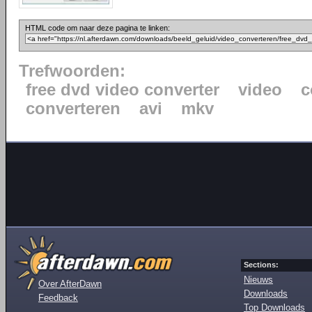
HTML code om naar deze pagina te linken:
Trefwoorden:
free dvd video converter
video
c
converteren
avi
mkv
Sections:
Nieuws
Over AfterDawn
Downloads
Feedback
Top Downloads