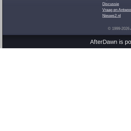
Discussie
Vraag en Antwoo
Nieuws2.nl
© 1999-2026
AfterDawn is p