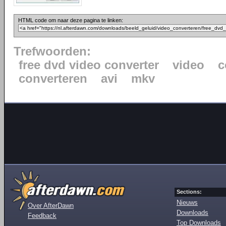
HTML code om naar deze pagina te linken:
Trefwoorden:
free dvd video converter
video
c
converteren
avi
mkv
Sections:
Nieuws
Over AfterDawn
Downloads
Feedback
Top Downloads