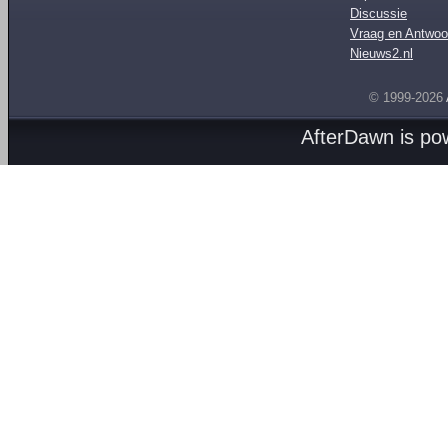
Discussie
Vraag en Antwoo
Nieuws2.nl
© 1999-2026
AfterDawn is p