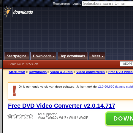
Registreren
|
Login:
Startpagina
Downloads
Top downloads
Meer
8/9/2026 2:39:53 PM
AfterDawn
>
Downloads
>
Video & Audio
>
Video converteren
>
Free DVD Video 
Dit is een oude versie van deze software. Je kunt ook de
v2.0.60.620 (laatste stabi
Free DVD Video Converter v2.0.14.717
Ad-supported
DOW
Vista / Win10 / Win7 / Win8 / WinXP