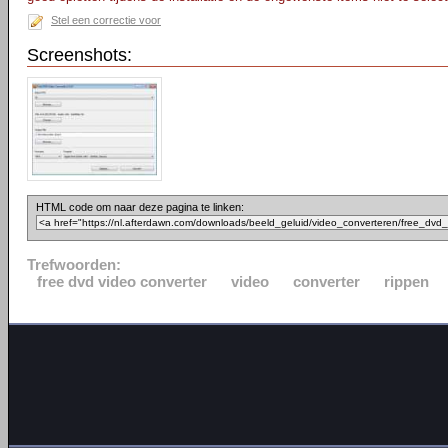
Stel een correctie voor
Screenshots:
HTML code om naar deze pagina te linken:
Trefwoorden:
free dvd video converter
video
converter
rippen