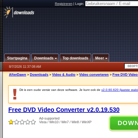
Registreren
|
Login:
Startpagina
Downloads
Top downloads
Meer
8/7/2026 11:37:08 AM
AfterDawn
>
Downloads
>
Video & Audio
>
Video converteren
>
Free DVD Video 
Dit is een oude versie van deze software. Je kunt ook de
v2.0.60.620 (laatste stabi
Free DVD Video Converter v2.0.19.530
Ad-supported
DOW
Vista / Win10 / Win7 / Win8 / WinXP