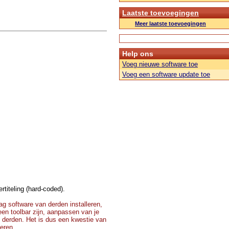
Laatste toevoegingen
Meer laatste toevoegingen
Help ons
Voeg nieuwe software toe
Voeg een software update toe
rtiteling (hard-coded).
g software van derden installeren,
 een toolbar zijn, aanpassen van je
 derden. Het is dus een kwestie van
teren.