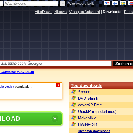
|
Wachtwoord kwijt
AfterDawn
|
Nieuws
|
Vraag en Antwoord
|
Downloads
|
Discu
Converter v2.0.19.530
Top downloads
X
ele versie)
downloaden.
Spotnet
DVD Shrink
coverXP Free
QuickPar (nederlands)
NLOAD
MakeMKV
HWiNFO64
Meer top downloads