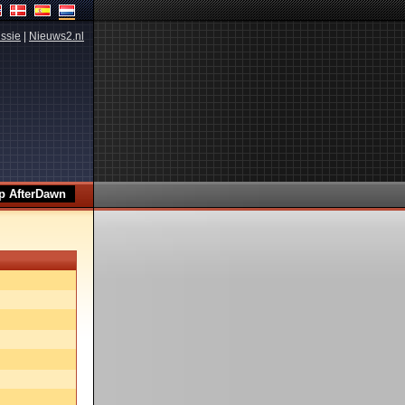
ssie
|
Nieuws2.nl