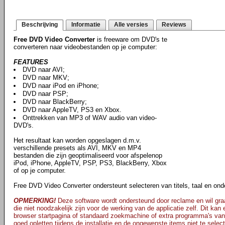
Beschrijving
Informatie
Alle versies
Reviews
Free DVD Video Converter
is freeware om DVD's te
converteren naar videobestanden op je computer:
FEATURES
DVD naar AVI;
DVD naar MKV;
DVD naar iPod en iPhone;
DVD naar PSP;
DVD naar BlackBerry;
DVD naar AppleTV, PS3 en Xbox.
Onttrekken van MP3 of WAV audio van video-
DVD's.
Het resultaat kan worden opgeslagen d.m.v.
verschillende presets als AVI, MKV en MP4
bestanden die zijn geoptimaliseerd voor afspelenop
iPod, iPhone, AppleTV, PSP, PS3, BlackBerry, Xbox
of op je computer.
Free DVD Video Converter ondersteunt selecteren van titels, taal en onde
OPMERKING!
Deze software wordt ondersteund door reclame en wil graa
die niet noodzakelijk zijn voor de werking van de applicatie zelf. Dit kan
browser startpagina of standaard zoekmachine of extra programma's van
goed opletten tijdens de installatie en de ongewenste items niet te selec