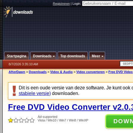
Registreren
|
Login:
Startpagina
Downloads
Top downloads
Meer
8/7/2026 3:35:10 AM
AfterDawn
>
Downloads
>
Video & Audio
>
Video converteren
>
Free DVD Video 
Dit is een oude versie van deze software. Je kunt ook
stabiele versie)
downloaden.
Free DVD Video Converter v2.0.
Ad-supported
DOW
Vista / Win10 / Win7 / Win8 / WinXP