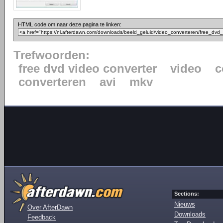
HTML code om naar deze pagina te linken:
Trefwoorden:
free dvd video converter
video
c
converteren
avi
mkv
Sections:
Nieuws
Over AfterDawn
Downloads
Feedback