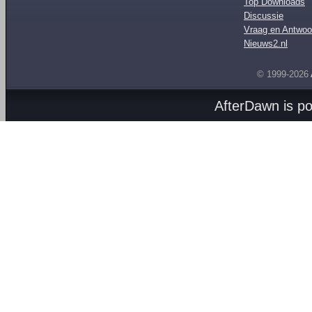
Top Downloads
Discussie
Vraag en Antwoo
Nieuws2.nl
© 1999-2026
AfterDawn is p