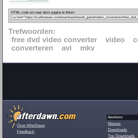
HTML code om naar deze pagina te linken:
Trefwoorden:
free dvd video converter
video
c
converteren
avi
mkv
Sections:
Nieuws
Over AfterDawn
Downloads
Feedback
Top Downloads