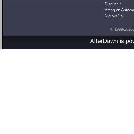
Discussie
Vraag en Antwoo
Nieuws2.nl
© 1999-2026
AfterDawn is p