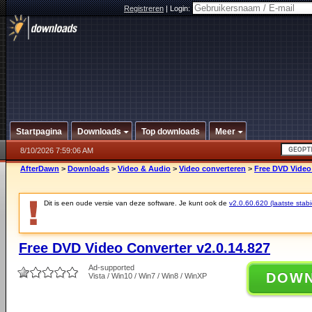
Registreren
|
Login:
Startpagina
Downloads
Top downloads
Meer
8/10/2026 7:59:06 AM
AfterDawn
>
Downloads
>
Video & Audio
>
Video converteren
>
Free DVD Video 
Dit is een oude versie van deze software. Je kunt ook de
v2.0.60.620 (laatste stabi
Free DVD Video Converter v2.0.14.827
Ad-supported
DOW
Vista / Win10 / Win7 / Win8 / WinXP