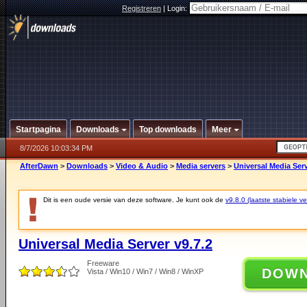
Registreren
|
Login:
Startpagina
Downloads
Top downloads
Meer
8/7/2026 10:03:34 PM
AfterDawn
>
Downloads
>
Video & Audio
>
Media servers
>
Universal Media Serv
Dit is een oude versie van deze software. Je kunt ook de
v9.8.0 (laatste stabiele ve
Universal Media Server v9.7.2
Freeware
DOW
Vista / Win10 / Win7 / Win8 / WinXP