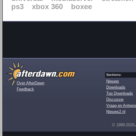
ps3
xbox 360
boxee
Sections:
Nieuws
Over AfterDawn
Downloads
Feedback
Top Downloads
Discussie
Vraag en Antwoo
Nieuws2.nl
© 1999-2026