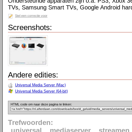
Ondersteunde apparaten zijn o.a. PS3, Xbox 3
TVs, Samsung Smart TVs, Google Android har
Stel een correctie voor
Screenshots:
Andere edities:
Universal Media Server (Mac)
Universal Media Server (64-bit)
HTML code om naar deze pagina te linken:
Trefwoorden:
universal
mediaserver
streamen