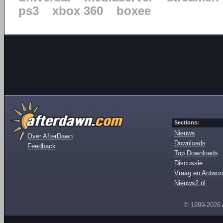
ps3
xbox 360
boxee
Sections:
Nieuws
Over AfterDawn
Downloads
Feedback
Top Downloads
Discussie
Vraag en Antwoo
Nieuws2.nl
© 1999-2026