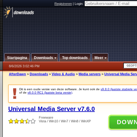
Registreren
|
Login:
Startpagina
Downloads
Top downloads
Meer
8/6/2026 3:02:46 PM
AfterDawn
>
Downloads
>
Video & Audio
>
Media servers
>
Universal Media Serv
Dit is een oude versie van deze software. Je kunt ook de
v9.8.0 (laatste stabiele ve
of de
v8.0.0 RC1 (laatste beta versie)
.
Universal Media Server v7.6.0
Freeware
DOW
Vista / Win10 / Win7 / Win8 / WinXP