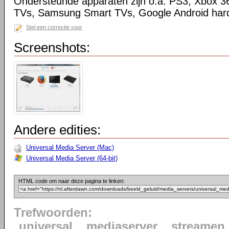
Ondersteunde apparaten zijn o.a. PS3, Xbox 3
TVs, Samsung Smart TVs, Google Android har
Stel een correctie voor
Screenshots:
Andere edities:
Universal Media Server (Mac)
Universal Media Server (64-bit)
HTML code om naar deze pagina te linken:
Trefwoorden:
universal
mediaserver
streamen