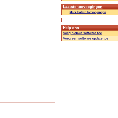
Laatste toevoegingen
Meer laatste toevoegingen
Help ons
Voeg nieuwe software toe
Voeg een software update toe