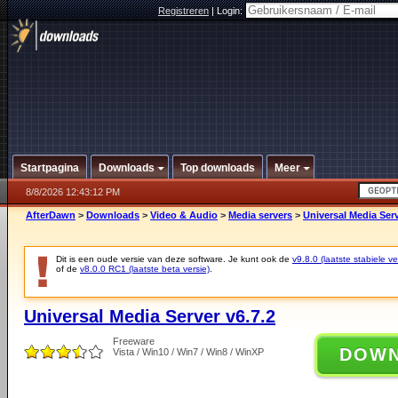
Registreren
|
Login:
Startpagina
Downloads
Top downloads
Meer
8/8/2026 12:43:12 PM
AfterDawn
>
Downloads
>
Video & Audio
>
Media servers
>
Universal Media Serv
Dit is een oude versie van deze software. Je kunt ook de
v9.8.0 (laatste stabiele ve
of de
v8.0.0 RC1 (laatste beta versie)
.
Universal Media Server v6.7.2
Freeware
DOW
Vista / Win10 / Win7 / Win8 / WinXP