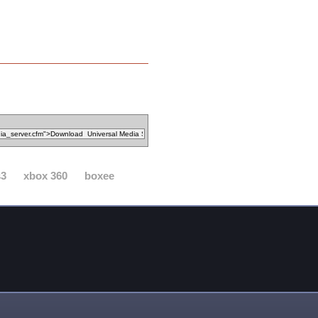
s3
xbox 360
boxee