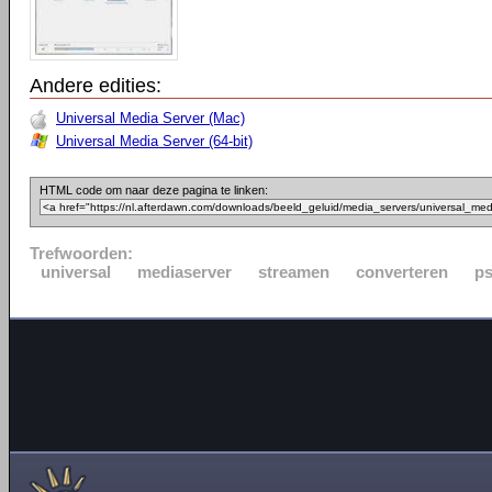
Andere edities:
Universal Media Server (Mac)
Universal Media Server (64-bit)
HTML code om naar deze pagina te linken:
Trefwoorden:
universal
mediaserver
streamen
converteren
p