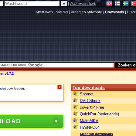
|
Wachtwoord kwijt
AfterDawn
|
Nieuws
|
Vraag en Antwoord
|
Downloads
|
Discu
er v6.7.2
Top downloads
X
rsie)
downloaden.
Spotnet
DVD Shrink
coverXP Free
QuickPar (nederlands)
NLOAD
MakeMKV
HWiNFO64
Meer top downloads