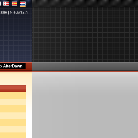
ssie
|
Nieuws2.nl