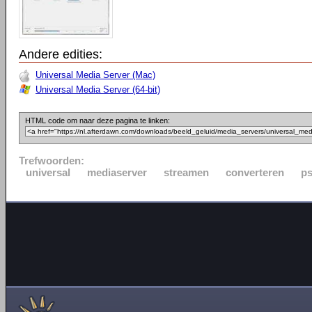
Andere edities:
Universal Media Server (Mac)
Universal Media Server (64-bit)
HTML code om naar deze pagina te linken:
Trefwoorden:
universal
mediaserver
streamen
converteren
p