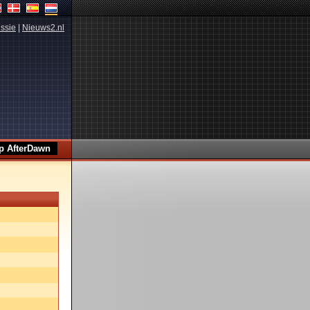
ssie
|
Nieuws2.nl