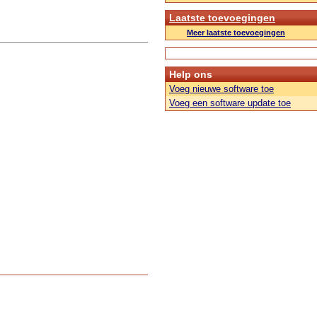
Laatste toevoegingen
Meer laatste toevoegingen
Help ons
Voeg nieuwe software toe
Voeg een software update toe