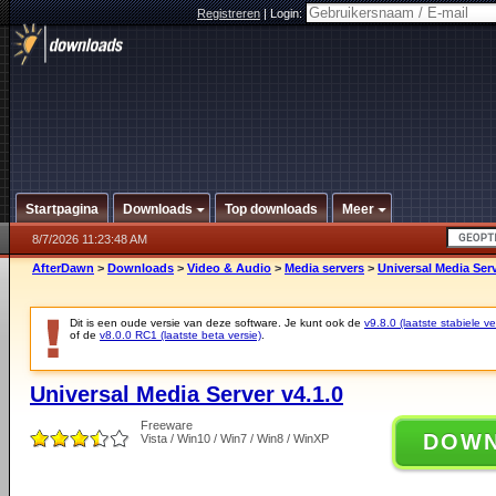
Registreren
|
Login:
Startpagina
Downloads
Top downloads
Meer
8/7/2026 11:23:48 AM
AfterDawn
>
Downloads
>
Video & Audio
>
Media servers
>
Universal Media Serv
Dit is een oude versie van deze software. Je kunt ook de
v9.8.0 (laatste stabiele ve
of de
v8.0.0 RC1 (laatste beta versie)
.
Universal Media Server v4.1.0
Freeware
DOW
Vista / Win10 / Win7 / Win8 / WinXP