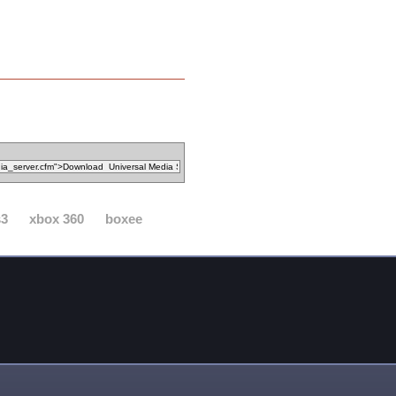
s3
xbox 360
boxee