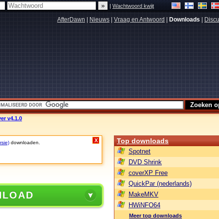
|
Wachtwoord kwijt
AfterDawn
|
Nieuws
|
Vraag en Antwoord
|
Downloads
|
Discu
er v4.1.0
Top downloads
X
rsie)
downloaden.
Spotnet
DVD Shrink
coverXP Free
QuickPar (nederlands)
NLOAD
MakeMKV
HWiNFO64
Meer top downloads