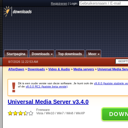
Registreren
|
Login:
Startpagina
Downloads
Top downloads
Meer
8/7/2026 11:22:53 AM
AfterDawn
>
Downloads
>
Video & Audio
>
Media servers
>
Universal Media Serv
Dit is een oude versie van deze software. Je kunt ook de
v9.8.0 (laatste stabiele ve
of de
v8.0.0 RC1 (laatste beta versie)
.
Universal Media Server v3.4.0
Freeware
DOW
Vista / Win10 / Win7 / Win8 / WinXP