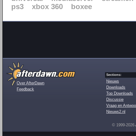
ps3
xbox 360
boxee
Sections:
Nieuws
Over AfterDawn
Downloads
Feedback
Top Downloads
Discussie
Vraag en Antwoo
Nieuws2.nl
© 1999-2026