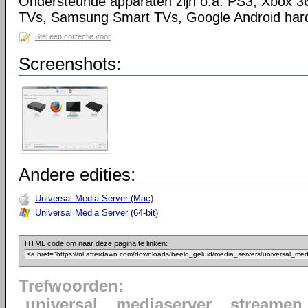
Ondersteunde apparaten zijn o.a. PS3, Xbox 3
TVs, Samsung Smart TVs, Google Android har
Stel een correctie voor
Screenshots:
Andere edities:
Universal Media Server (Mac)
Universal Media Server (64-bit)
HTML code om naar deze pagina te linken:
Trefwoorden:
universal
mediaserver
streamen