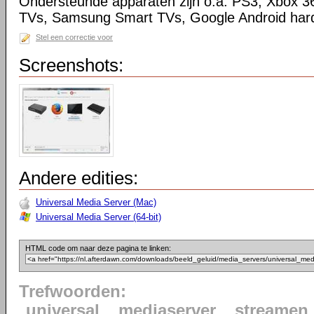
Ondersteunde apparaten zijn o.a. PS3, Xbox 3
TVs, Samsung Smart TVs, Google Android har
Stel een correctie voor
Screenshots:
Andere edities:
Universal Media Server (Mac)
Universal Media Server (64-bit)
HTML code om naar deze pagina te linken:
Trefwoorden:
universal
mediaserver
streamen