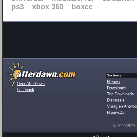
ps3
xbox 360
boxee
Sections:
Nieuws
Over AfterDawn
Downloads
Feedback
Top Downloads
Discussie
Vraag en Antwoo
Nieuws2.nl
© 1999-2026