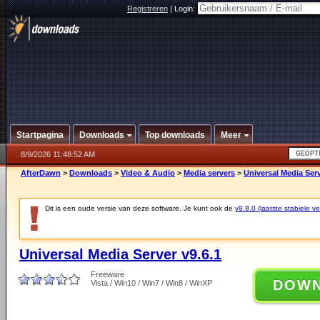
Registreren
|
Login:
Startpagina
Downloads
Top downloads
Meer
8/9/2026 11:48:52 AM
AfterDawn
>
Downloads
>
Video & Audio
>
Media servers
>
Universal Media Serv
Dit is een oude versie van deze software. Je kunt ook de
v9.8.0 (laatste stabiele ve
Universal Media Server v9.6.1
Freeware
DOW
Vista / Win10 / Win7 / Win8 / WinXP