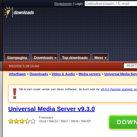
Registreren
|
Login:
Startpagina
Downloads
Top downloads
Meer
8/6/2026 5:28:19 AM
AfterDawn
>
Downloads
>
Video & Audio
>
Media servers
>
Universal Media Serv
Dit is een oude versie van deze software. Je kunt ook de
v9.8.0 (laatste stabiele ve
Universal Media Server v9.3.0
Freeware
DOW
Vista / Win10 / Win7 / Win8 / WinXP