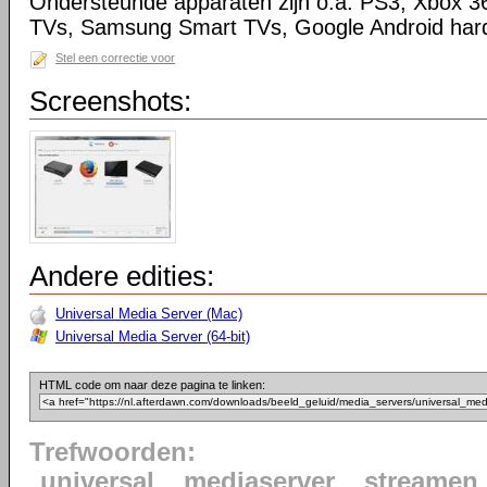
Ondersteunde apparaten zijn o.a. PS3, Xbox 3
TVs, Samsung Smart TVs, Google Android har
Stel een correctie voor
Screenshots:
Andere edities:
Universal Media Server (Mac)
Universal Media Server (64-bit)
HTML code om naar deze pagina te linken:
Trefwoorden:
universal
mediaserver
streamen