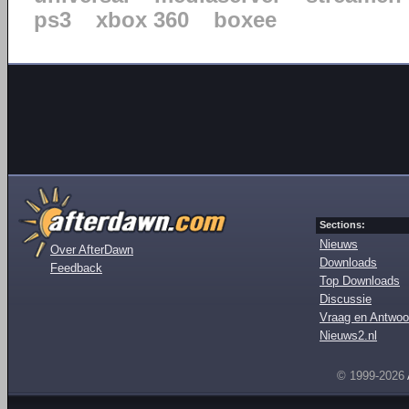
ps3
xbox 360
boxee
Sections:
Nieuws
Over AfterDawn
Downloads
Feedback
Top Downloads
Discussie
Vraag en Antwoo
Nieuws2.nl
© 1999-2026