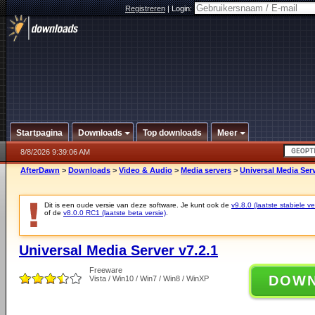
Registreren
|
Login:
Startpagina
Downloads
Top downloads
Meer
8/8/2026 9:39:06 AM
AfterDawn
>
Downloads
>
Video & Audio
>
Media servers
>
Universal Media Serv
Dit is een oude versie van deze software. Je kunt ook de
v9.8.0 (laatste stabiele ve
of de
v8.0.0 RC1 (laatste beta versie)
.
Universal Media Server v7.2.1
Freeware
DOW
Vista / Win10 / Win7 / Win8 / WinXP