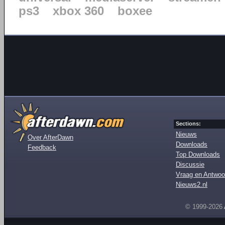
ps3
xbox 360
boxee
Sections:
Nieuws
Over AfterDawn
Downloads
Feedback
Top Downloads
Discussie
Vraag en Antwoo
Nieuws2.nl
© 1999-2026