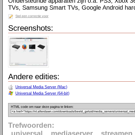
Ondersteunde apparaten zijn o.a. PS3, Xbox 3
TVs, Samsung Smart TVs, Google Android har
Stel een correctie voor
Screenshots:
Andere edities:
Universal Media Server (Mac)
Universal Media Server (64-bit)
HTML code om naar deze pagina te linken:
Trefwoorden:
universal
mediaserver
streamen