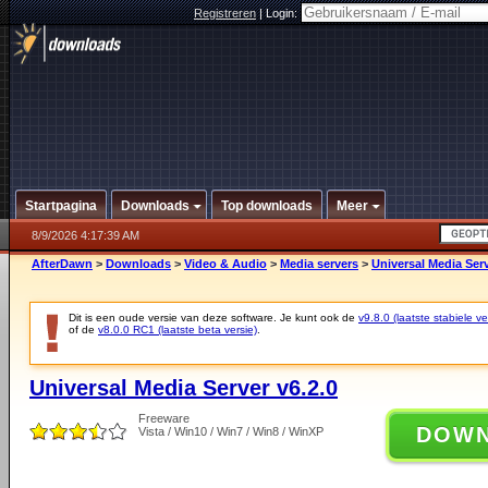
Registreren
|
Login:
Startpagina
Downloads
Top downloads
Meer
8/9/2026 4:17:39 AM
AfterDawn
>
Downloads
>
Video & Audio
>
Media servers
>
Universal Media Serv
Dit is een oude versie van deze software. Je kunt ook de
v9.8.0 (laatste stabiele ve
of de
v8.0.0 RC1 (laatste beta versie)
.
Universal Media Server v6.2.0
Freeware
DOW
Vista / Win10 / Win7 / Win8 / WinXP