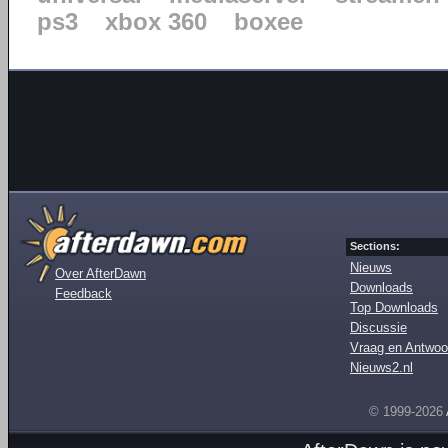
ps3
xbox 360
boxee
Sections:
Nieuws
Over AfterDawn
Downloads
Feedback
Top Downloads
Discussie
Vraag en Antwoo
Nieuws2.nl
© 1999-2026