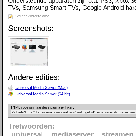
Ondersteunde apparaten zijn o.a. PS3, Xbox 3
TVs, Samsung Smart TVs, Google Android har
Stel een correctie voor
Screenshots:
Andere edities:
Universal Media Server (Mac)
Universal Media Server (64-bit)
HTML code om naar deze pagina te linken:
Trefwoorden:
universal
mediaserver
streamen