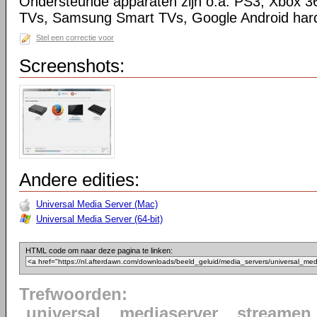
Ondersteunde apparaten zijn o.a. PS3, Xbox 3
TVs, Samsung Smart TVs, Google Android har
Stel een correctie voor
Screenshots:
Andere edities:
Universal Media Server (Mac)
Universal Media Server (64-bit)
HTML code om naar deze pagina te linken:
Trefwoorden:
universal
mediaserver
streamen