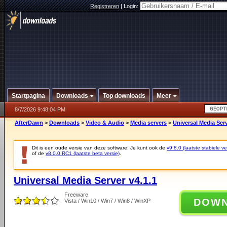
Registreren
|
Login:
Startpagina
Downloads
Top downloads
Meer
8/7/2026 9:48:04 PM
AfterDawn
>
Downloads
>
Video & Audio
>
Media servers
>
Universal Media Serv
Dit is een oude versie van deze software. Je kunt ook de
v9.8.0 (laatste stabiele ve
of de
v8.0.0 RC1 (laatste beta versie)
.
Universal Media Server v4.1.1
Freeware
DOW
Vista / Win10 / Win7 / Win8 / WinXP