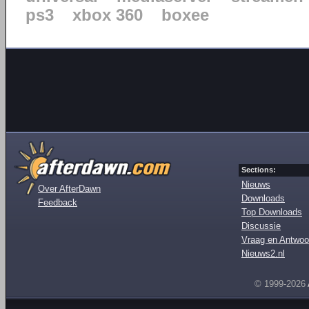
ps3
xbox 360
boxee
Sections:
Nieuws
Over AfterDawn
Downloads
Feedback
Top Downloads
Discussie
Vraag en Antwoo
Nieuws2.nl
© 1999-2026