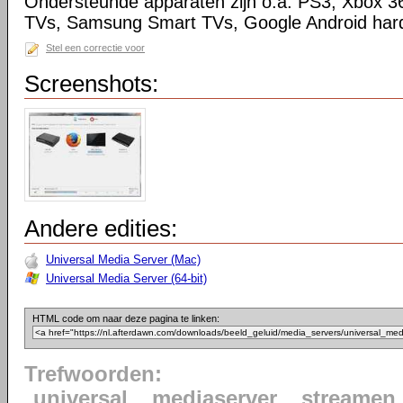
Ondersteunde apparaten zijn o.a. PS3, Xbox 3
TVs, Samsung Smart TVs, Google Android har
Stel een correctie voor
Screenshots:
Andere edities:
Universal Media Server (Mac)
Universal Media Server (64-bit)
HTML code om naar deze pagina te linken:
Trefwoorden:
universal
mediaserver
streamen