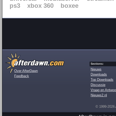
ps3
xbox 360
boxee
Sections:
Nieuws
Over AfterDawn
Downloads
Feedback
Top Downloads
Discussie
Vraag en Antwoo
Nieuws2.nl
© 1999-2026