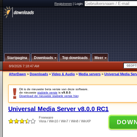
Registreren
|
Login:
Startpagina
Downloads
Top downloads
Meer
8/9/2026 7:18:47 AM
AfterDawn
>
Downloads
>
Video & Audio
>
Media servers
>
Universal Media Ser
Dit is de nieuwste beta versie van deze software.
de nieuwste
stabiele versie
is
v9.8.0
.
Download de nieuwste stabiele versie hier
.
Universal Media Server v8.0.0 RC1
Freeware
DOW
Vista / Win10 / Win7 / Win8 / WinXP