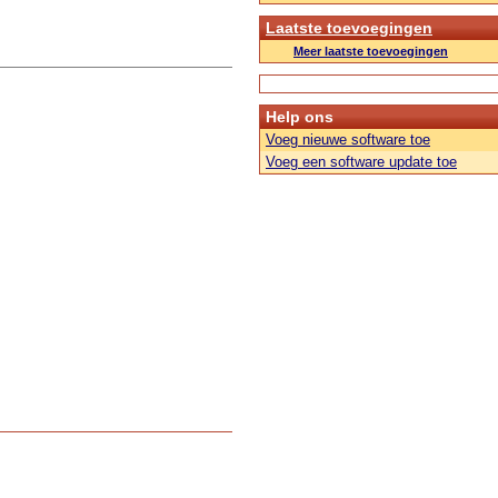
Laatste toevoegingen
Meer laatste toevoegingen
Help ons
Voeg nieuwe software toe
Voeg een software update toe