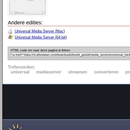
Andere edities:
Universal Media Server (Mac)
Universal Media Server (64-bit)
HTML code om naar deze pagina te linken:
Trefwoorden:
universal
mediaserver
streamen
converteren
p