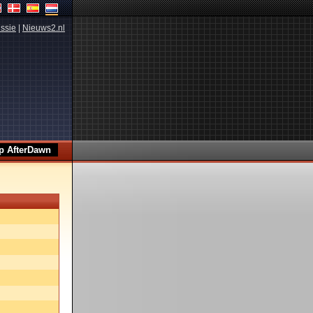
ssie
|
Nieuws2.nl