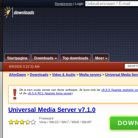
Registreren
|
Login:
Startpagina
Downloads
Top downloads
Meer
8/8/2026 3:22:31 AM
AfterDawn
>
Downloads
>
Video & Audio
>
Media servers
>
Universal Media Serv
Dit is een oude versie van deze software. Je kunt ook de
v9.8.0 (laatste stabiele ve
of de
v8.0.0 RC1 (laatste beta versie)
.
Universal Media Server v7.1.0
Freeware
DOW
Vista / Win10 / Win7 / Win8 / WinXP