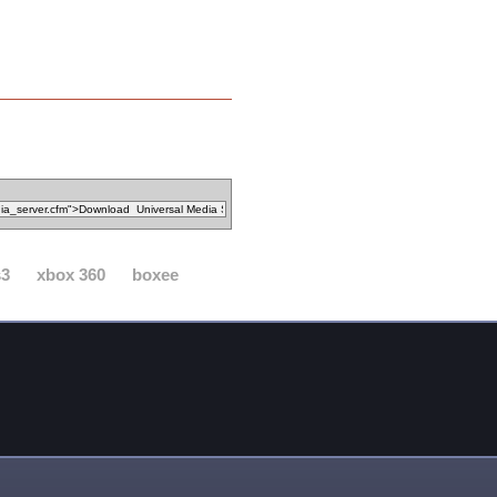
s3
xbox 360
boxee