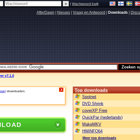
|
Wachtwoord kwijt
AfterDawn
|
Nieuws
|
Vraag en Antwoord
|
Downloads
|
Discu
er v7.1.0
Top downloads
X
rsie)
downloaden.
Spotnet
DVD Shrink
coverXP Free
QuickPar (nederlands)
NLOAD
MakeMKV
HWiNFO64
Meer top downloads