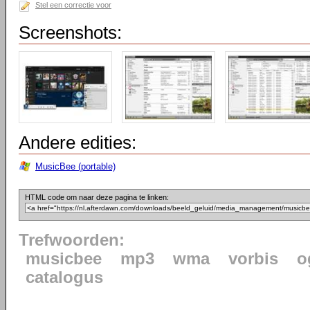
Stel een correctie voor
Screenshots:
Andere edities:
MusicBee (portable)
HTML code om naar deze pagina te linken:
Trefwoorden:
musicbee
mp3
wma
vorbis
o
catalogus