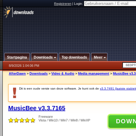
Registreren
|
Login:
Startpagina
Downloads
Top downloads
Meer
8/9/2026 1:04:06 PM
AfterDawn
>
Downloads
>
Video & Audio
>
Media management
>
MusicBee v3.3
Dit is een oude versie van deze software. Je kunt ook de
v3.3.7491 (laatste stabiel
MusicBee v3.3.7165
Freeware
DOW
Vista / Win10 / Win7 / Win8 / WinXP