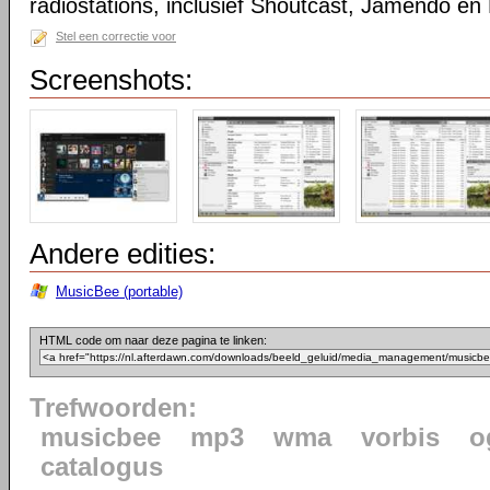
radiostations, inclusief Shoutcast, Jamendo en 
Stel een correctie voor
Screenshots:
Andere edities:
MusicBee (portable)
HTML code om naar deze pagina te linken:
Trefwoorden:
musicbee
mp3
wma
vorbis
o
catalogus