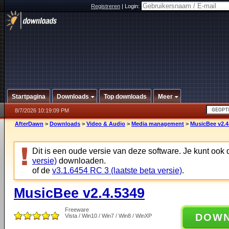
Registreren
|
Login:
Startpagina
Downloads
Top downloads
Meer
8/7/2026 10:19:09 PM
AfterDawn
>
Downloads
>
Video & Audio
>
Media management
>
MusicBee v2.4
Dit is een oude versie van deze software. Je kunt ook
versie)
downloaden.
of de
v3.1.6454 RC 3 (laatste beta versie)
.
MusicBee v2.4.5349
Freeware
DOW
Vista / Win10 / Win7 / Win8 / WinXP