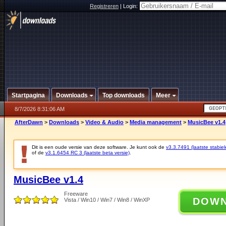
Registreren
|
Login:
Startpagina
Downloads
Top downloads
Meer
8/7/2026 8:31:06 AM
AfterDawn
>
Downloads
>
Video & Audio
>
Media management
>
MusicBee v1.4
Dit is een oude versie van deze software. Je kunt ook de
v3.3.7491 (laatste stabiel
of de
v3.1.6454 RC 3 (laatste beta versie)
.
MusicBee v1.4
Freeware
DOW
Vista / Win10 / Win7 / Win8 / WinXP