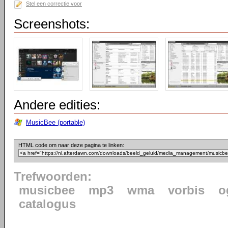
Stel een correctie voor
Screenshots:
Andere edities:
MusicBee (portable)
HTML code om naar deze pagina te linken:
Trefwoorden:
musicbee
mp3
wma
vorbis
o
catalogus