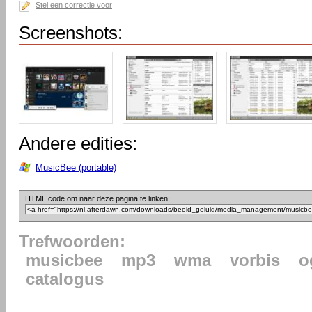
Stel een correctie voor
Screenshots:
Andere edities:
MusicBee (portable)
HTML code om naar deze pagina te linken:
Trefwoorden:
musicbee
mp3
wma
vorbis
o
catalogus