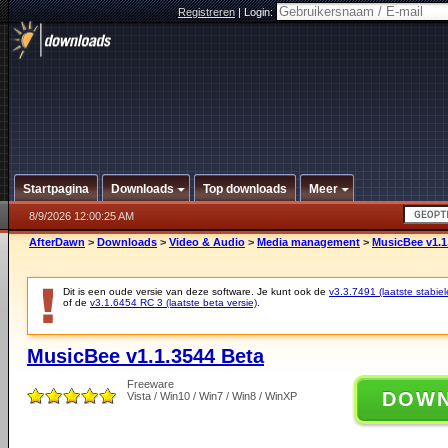
Registreren
|
Login:
Startpagina
Downloads
Top downloads
Meer
8/9/2026 12:00:25 AM
AfterDawn
>
Downloads
>
Video & Audio
>
Media management
>
MusicBee v1.1
Dit is een oude versie van deze software. Je kunt ook de
v3.3.7491 (laatste stabiel
of de
v3.1.6454 RC 3 (laatste beta versie)
.
MusicBee v1.1.3544 Beta
Freeware
DOW
Vista / Win10 / Win7 / Win8 / WinXP