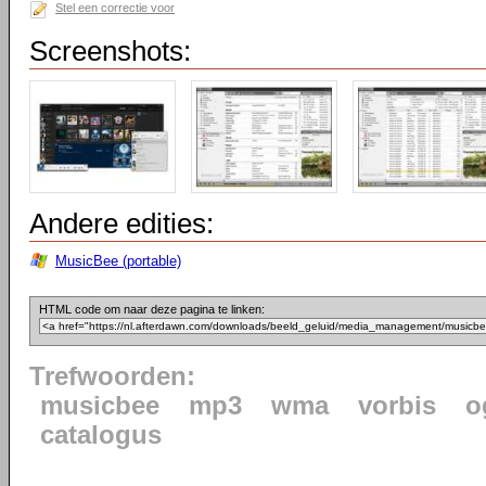
Stel een correctie voor
Screenshots:
Andere edities:
MusicBee (portable)
HTML code om naar deze pagina te linken:
Trefwoorden:
musicbee
mp3
wma
vorbis
o
catalogus