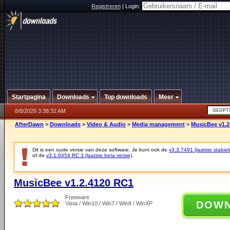
Registreren
|
Login:
Startpagina
Downloads
Top downloads
Meer
8/8/2026 3:38:32 AM
AfterDawn
>
Downloads
>
Video & Audio
>
Media management
>
MusicBee v1.2
Dit is een oude versie van deze software. Je kunt ook de
v3.3.7491 (laatste stabiel
of de
v3.1.6454 RC 3 (laatste beta versie)
.
MusicBee v1.2.4120 RC1
Freeware
DOW
Vista / Win10 / Win7 / Win8 / WinXP