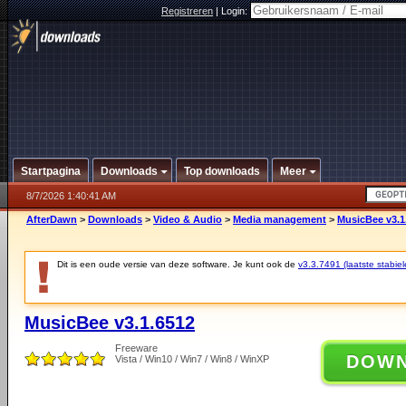
Registreren
|
Login:
Startpagina
Downloads
Top downloads
Meer
8/7/2026 1:40:41 AM
AfterDawn
>
Downloads
>
Video & Audio
>
Media management
>
MusicBee v3.1
Dit is een oude versie van deze software. Je kunt ook de
v3.3.7491 (laatste stabiel
MusicBee v3.1.6512
Freeware
DOW
Vista / Win10 / Win7 / Win8 / WinXP