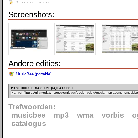
Stel een correctie voor
Screenshots:
Andere edities:
MusicBee (portable)
HTML code om naar deze pagina te linken:
Trefwoorden:
musicbee
mp3
wma
vorbis
o
catalogus