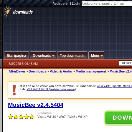
Registreren
|
Login:
Startpagina
Downloads
Top downloads
Meer
8/8/2026 8:06:43 AM
AfterDawn
>
Downloads
>
Video & Audio
>
Media management
>
MusicBee v2.4
Dit is een oude versie van deze software. Je kunt ook de
v3.3.7491 (laatste stabiel
of de
v3.1.6454 RC 3 (laatste beta versie)
.
MusicBee v2.4.5404
Freeware
DOW
Vista / Win10 / Win7 / Win8 / WinXP