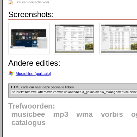
Stel een correctie voor
Screenshots:
Andere edities:
MusicBee (portable)
HTML code om naar deze pagina te linken:
Trefwoorden:
musicbee
mp3
wma
vorbis
o
catalogus