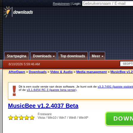
Registreren
|
Login:
Startpagina
Downloads
Top downloads
Meer
8/10/2026 5:59:46 AM
AfterDawn
>
Downloads
>
Video & Audio
>
Media management
>
MusicBee v1.2
Dit is een oude versie van deze software. Je kunt ook de
v3.3.7491 (laatste stabiel
of de
v3.1.6454 RC 3 (laatste beta versie)
.
MusicBee v1.2.4037 Beta
Freeware
DOW
Vista / Win10 / Win7 / Win8 / WinXP