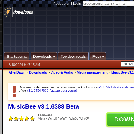
Registreren
|
Login:
Startpagina
Downloads
Top downloads
Meer
8/10/2026 9:47:15 AM
AfterDawn
>
Downloads
>
Video & Audio
>
Media management
>
MusicBee v3.1
Dit is een oude versie van deze software. Je kunt ook de
v3.3.7491 (laatste stabiel
of de
v3.1.6454 RC 3 (laatste beta versie)
.
MusicBee v3.1.6388 Beta
Freeware
DOW
Vista / Win10 / Win7 / Win8 / WinXP