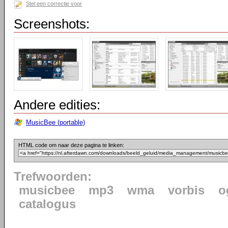
Stel een correctie voor
Screenshots:
Andere edities:
MusicBee (portable)
HTML code om naar deze pagina te linken:
Trefwoorden:
musicbee
mp3
wma
vorbis
o
catalogus