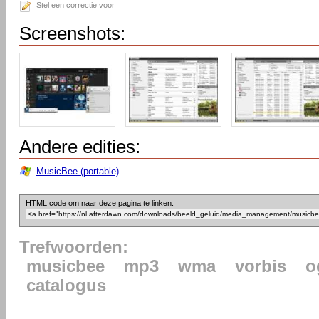
Stel een correctie voor
Screenshots:
Andere edities:
MusicBee (portable)
HTML code om naar deze pagina te linken:
Trefwoorden:
musicbee
mp3
wma
vorbis
o
catalogus