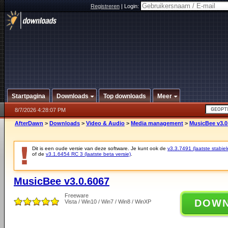
Registreren
|
Login:
Startpagina
Downloads
Top downloads
Meer
8/7/2026 4:28:07 PM
AfterDawn
>
Downloads
>
Video & Audio
>
Media management
>
MusicBee v3.0
Dit is een oude versie van deze software. Je kunt ook de
v3.3.7491 (laatste stabiel
of de
v3.1.6454 RC 3 (laatste beta versie)
.
MusicBee v3.0.6067
Freeware
DOW
Vista / Win10 / Win7 / Win8 / WinXP