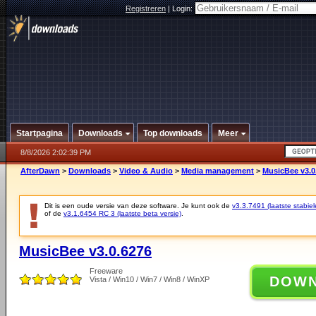
Registreren
|
Login:
Startpagina
Downloads
Top downloads
Meer
8/8/2026 2:02:39 PM
AfterDawn
>
Downloads
>
Video & Audio
>
Media management
>
MusicBee v3.0
Dit is een oude versie van deze software. Je kunt ook de
v3.3.7491 (laatste stabiel
of de
v3.1.6454 RC 3 (laatste beta versie)
.
MusicBee v3.0.6276
Freeware
DOW
Vista / Win10 / Win7 / Win8 / WinXP