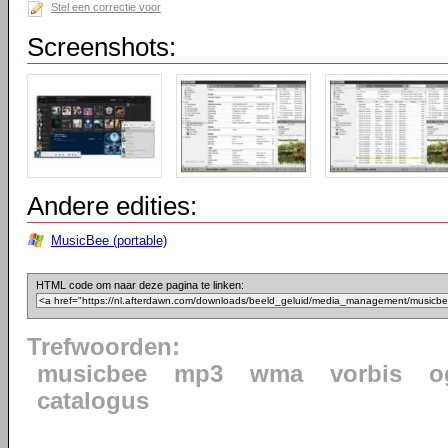
Stel een correctie voor
Screenshots:
Andere edities:
MusicBee (portable)
HTML code om naar deze pagina te linken:
Trefwoorden:
musicbee
mp3
wma
vorbis
o
catalogus