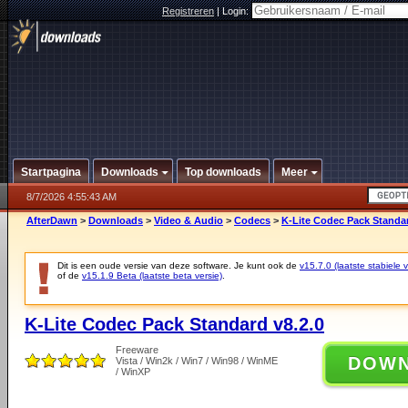
Registreren
|
Login:
Startpagina
Downloads
Top downloads
Meer
8/7/2026 4:55:43 AM
AfterDawn
>
Downloads
>
Video & Audio
>
Codecs
>
K-Lite Codec Pack Standar
Dit is een oude versie van deze software. Je kunt ook de
v15.7.0 (laatste stabiele v
of de
v15.1.9 Beta (laatste beta versie)
.
K-Lite Codec Pack Standard v8.2.0
Freeware
DOW
Vista / Win2k / Win7 / Win98 / WinME
/ WinXP