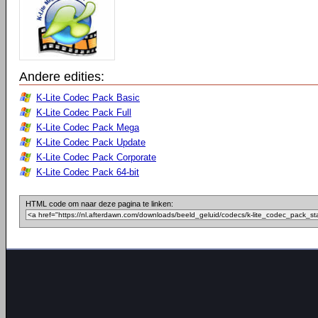
Andere edities:
K-Lite Codec Pack Basic
K-Lite Codec Pack Full
K-Lite Codec Pack Mega
K-Lite Codec Pack Update
K-Lite Codec Pack Corporate
K-Lite Codec Pack 64-bit
HTML code om naar deze pagina te linken: