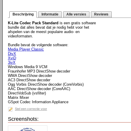
Beschrijving
Informatie
Alle versies
Reviews
K-Lite Codec Pack Standard
is een gratis software
bundle dat alles bevat dat je nodig hebt voor het
afspelen van de meest populaire audio- en
videoformaten.
Bundle bevat de volgende software:
Media Player Classic
DivX
XviD
3ivX
Windows Media 9 VCM
Fraunhofer MP3 DirectShow decoder
WMA DirectShow decoder
AC3 DirectShow decoder
Ogg Vorbis DirectShow decoder (CoreVorbis)
AAC DirectShow decoder (CoreAAC)
DirectVobSub (vsfilter)
Matrix Mixer
GSpot Codec Information Appliance
Stel een correctie voor
Screenshots: