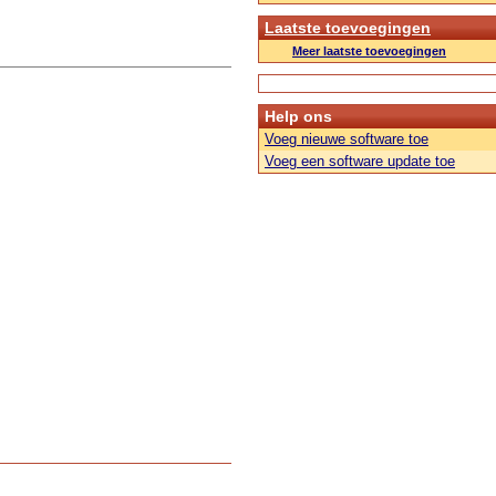
Laatste toevoegingen
Meer laatste toevoegingen
Help ons
Voeg nieuwe software toe
Voeg een software update toe