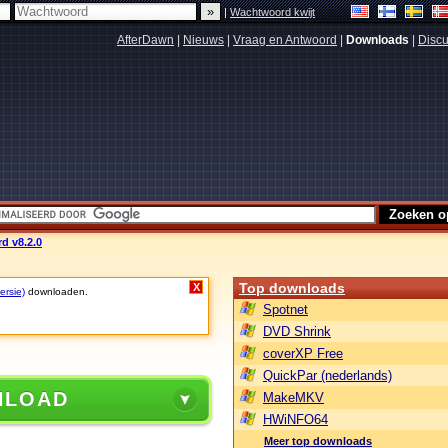
|
Wachtwoord kwijt
AfterDawn
|
Nieuws
|
Vraag en Antwoord
|
Downloads
|
Discu
d v8.2.0
Top downloads
X
ersie)
downloaden.
Spotnet
DVD Shrink
coverXP Free
QuickPar (nederlands)
NLOAD
MakeMKV
HWiNFO64
Meer top downloads