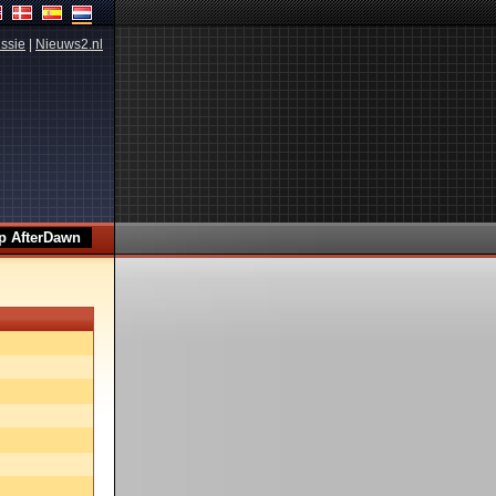
ssie
|
Nieuws2.nl