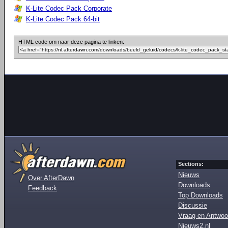
K-Lite Codec Pack Corporate
K-Lite Codec Pack 64-bit
HTML code om naar deze pagina te linken:
Sections:
Nieuws
Over AfterDawn
Downloads
Feedback
Top Downloads
Discussie
Vraag en Antwoo
Nieuws2.nl