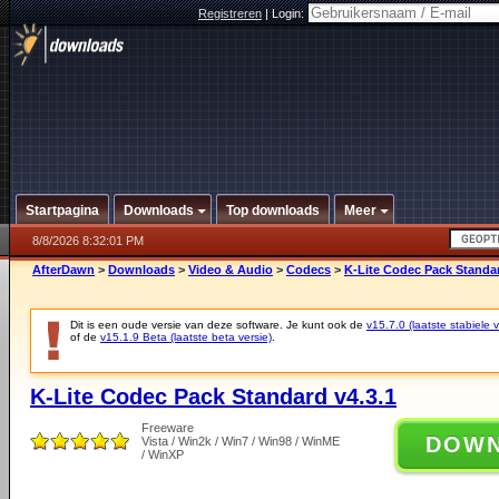
Registreren
|
Login:
Startpagina
Downloads
Top downloads
Meer
8/8/2026 8:32:01 PM
AfterDawn
>
Downloads
>
Video & Audio
>
Codecs
>
K-Lite Codec Pack Standar
Dit is een oude versie van deze software. Je kunt ook de
v15.7.0 (laatste stabiele v
of de
v15.1.9 Beta (laatste beta versie)
.
K-Lite Codec Pack Standard v4.3.1
Freeware
DOW
Vista / Win2k / Win7 / Win98 / WinME
/ WinXP