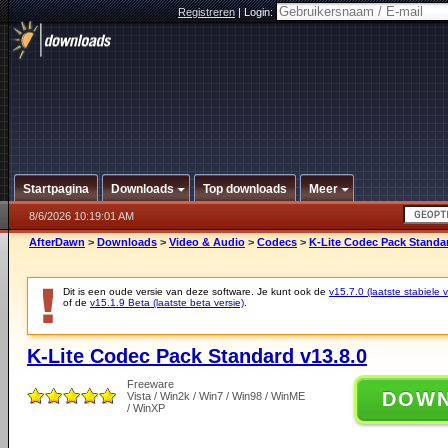
Registreren
|
Login:
Startpagina
Downloads
Top downloads
Meer
8/6/2026 10:19:01 AM
AfterDawn
>
Downloads
>
Video & Audio
>
Codecs
>
K-Lite Codec Pack Standar
Dit is een oude versie van deze software. Je kunt ook de
v15.7.0 (laatste stabiele v
of de
v15.1.9 Beta (laatste beta versie)
.
K-Lite Codec Pack Standard v13.8.0
Freeware
DOW
Vista / Win2k / Win7 / Win98 / WinME
/ WinXP