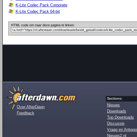
K-Lite Codec Pack Corporate
K-Lite Codec Pack 64-bit
HTML code om naar deze pagina te linken:
Sections:
Nieuws
Over AfterDawn
Downloads
Feedback
Top Downloads
Discussie
Vraag en Antwoo
Nieuws2.nl