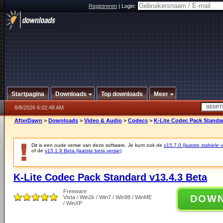
Registreren
|
Login:
Startpagina
Downloads
Top downloads
Meer
8/8/2026 6:02:48 AM
AfterDawn
>
Downloads
>
Video & Audio
>
Codecs
>
K-Lite Codec Pack Standar
Dit is een oude versie van deze software. Je kunt ook de
v15.7.0 (laatste stabiele v
of de
v15.1.9 Beta (laatste beta versie)
.
K-Lite Codec Pack Standard v13.4.3 Beta
Freeware
DOW
Vista / Win2k / Win7 / Win98 / WinME
/ WinXP