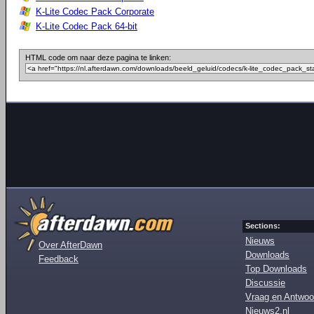
K-Lite Codec Pack Corporate
K-Lite Codec Pack 64-bit
HTML code om naar deze pagina te linken:
Sections:
Nieuws
Over AfterDawn
Downloads
Feedback
Top Downloads
Discussie
Vraag en Antwoo
Nieuws2.nl