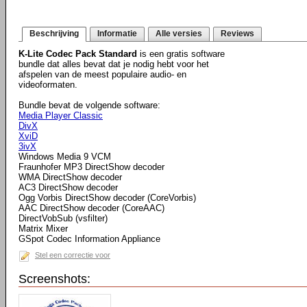
Beschrijving
Informatie
Alle versies
Reviews
K-Lite Codec Pack Standard
is een gratis software
bundle dat alles bevat dat je nodig hebt voor het
afspelen van de meest populaire audio- en
videoformaten.
Bundle bevat de volgende software:
Media Player Classic
DivX
XviD
3ivX
Windows Media 9 VCM
Fraunhofer MP3 DirectShow decoder
WMA DirectShow decoder
AC3 DirectShow decoder
Ogg Vorbis DirectShow decoder (CoreVorbis)
AAC DirectShow decoder (CoreAAC)
DirectVobSub (vsfilter)
Matrix Mixer
GSpot Codec Information Appliance
Stel een correctie voor
Screenshots: