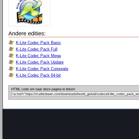
Andere edities:
K-Lite Codec Pack Basic
K-Lite Codec Pack Full
K-Lite Codec Pack Mega
K-Lite Codec Pack Update
K-Lite Codec Pack Corporate
K-Lite Codec Pack 64-bit
HTML code om naar deze pagina te linken: