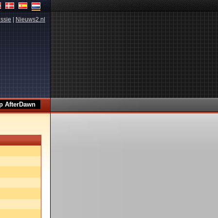
ssie
|
Nieuws2.nl