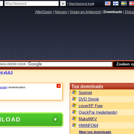
|
Wachtwoord kwijt
AfterDawn
|
Nieuws
|
Vraag en Antwoord
|
Downloads
|
Discu
d v5.8.3
Top downloads
X
ersie)
downloaden.
Spotnet
DVD Shrink
coverXP Free
QuickPar (nederlands)
NLOAD
MakeMKV
HWiNFO64
Meer top downloads