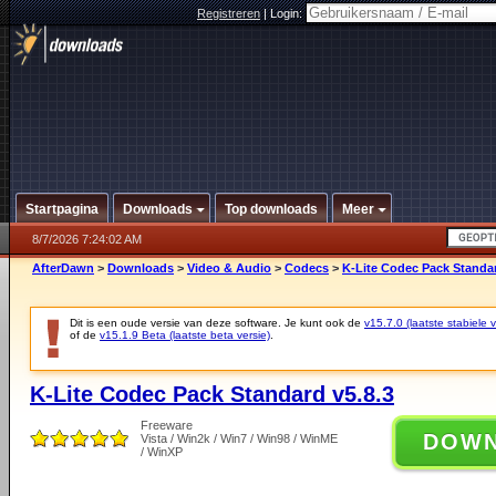
Registreren
|
Login:
Startpagina
Downloads
Top downloads
Meer
8/7/2026 7:24:02 AM
AfterDawn
>
Downloads
>
Video & Audio
>
Codecs
>
K-Lite Codec Pack Standar
Dit is een oude versie van deze software. Je kunt ook de
v15.7.0 (laatste stabiele v
of de
v15.1.9 Beta (laatste beta versie)
.
K-Lite Codec Pack Standard v5.8.3
Freeware
DOW
Vista / Win2k / Win7 / Win98 / WinME
/ WinXP