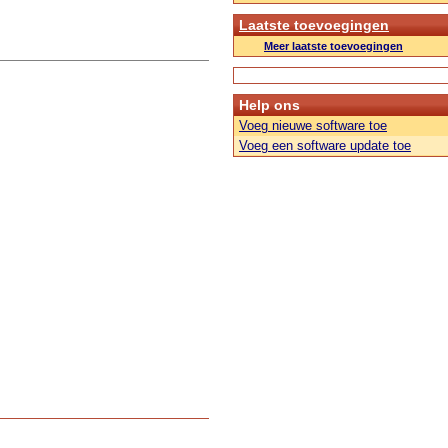
Laatste toevoegingen
Meer laatste toevoegingen
Help ons
Voeg nieuwe software toe
Voeg een software update toe