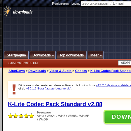
Registreren
|
Login:
Startpagina
Downloads
Top downloads
Meer
8/6/2026 3:30:05 PM
AfterDawn
>
Downloads
>
Video & Audio
>
Codecs
>
K-Lite Codec Pack Standa
Dit is een oude versie van deze software. Je kunt ook de
v15.7.0 (laatste stabiele v
of de
v15.1.9 Beta (laatste beta versie)
.
K-Lite Codec Pack Standard v2.88
Freeware
DOW
Vista / Win2k / Win7 / Win98 / WinME
/ WinXP