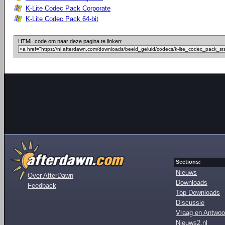
K-Lite Codec Pack Corporate
K-Lite Codec Pack 64-bit
HTML code om naar deze pagina te linken:
Sections:
Nieuws
Over AfterDawn
Downloads
Feedback
Top Downloads
Discussie
Vraag en Antwoo
Nieuws2.nl