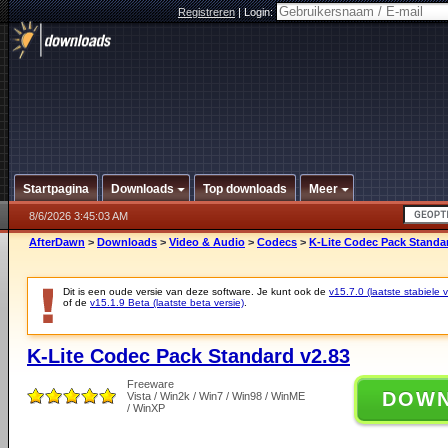
Registreren
|
Login:
Startpagina
Downloads
Top downloads
Meer
8/6/2026 3:45:03 AM
AfterDawn
>
Downloads
>
Video & Audio
>
Codecs
>
K-Lite Codec Pack Standa
Dit is een oude versie van deze software. Je kunt ook de
v15.7.0 (laatste stabiele v
of de
v15.1.9 Beta (laatste beta versie)
.
K-Lite Codec Pack Standard v2.83
Freeware
DOW
Vista / Win2k / Win7 / Win98 / WinME
/ WinXP