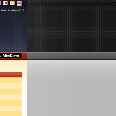
ssie
|
Nieuws2.nl