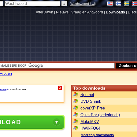
|
Wachtwoord kwijt
AfterDawn
|
Nieuws
|
Vraag en Antwoord
|
Downloads
|
Discu
rd v2.83
Top downloads
X
ersie)
downloaden.
Spotnet
DVD Shrink
coverXP Free
QuickPar (nederlands)
NLOAD
MakeMKV
HWiNFO64
Meer top downloads