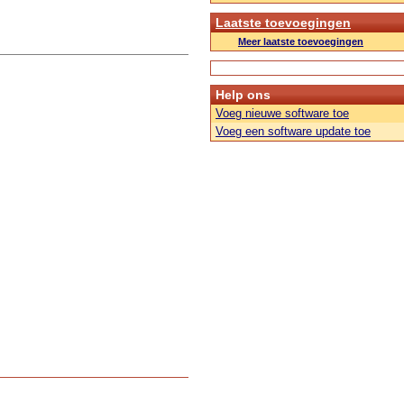
Laatste toevoegingen
Meer laatste toevoegingen
Help ons
Voeg nieuwe software toe
Voeg een software update toe