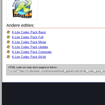
Andere edities:
K-Lite Codec Pack Basic
K-Lite Codec Pack Full
K-Lite Codec Pack Mega
K-Lite Codec Pack Update
K-Lite Codec Pack Corporate
K-Lite Codec Pack 64-bit
HTML code om naar deze pagina te linken: