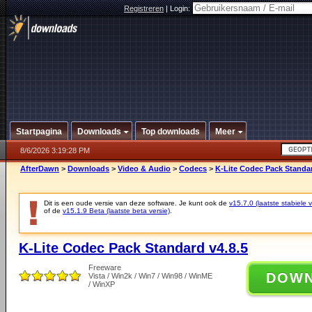
Registreren
|
Login:
Startpagina
Downloads
Top downloads
Meer
8/6/2026 3:19:28 PM
AfterDawn
>
Downloads
>
Video & Audio
>
Codecs
>
K-Lite Codec Pack Standar
Dit is een oude versie van deze software. Je kunt ook de
v15.7.0 (laatste stabiele v
of de
v15.1.9 Beta (laatste beta versie)
.
K-Lite Codec Pack Standard v4.8.5
Freeware
DOW
Vista / Win2k / Win7 / Win98 / WinME
/ WinXP