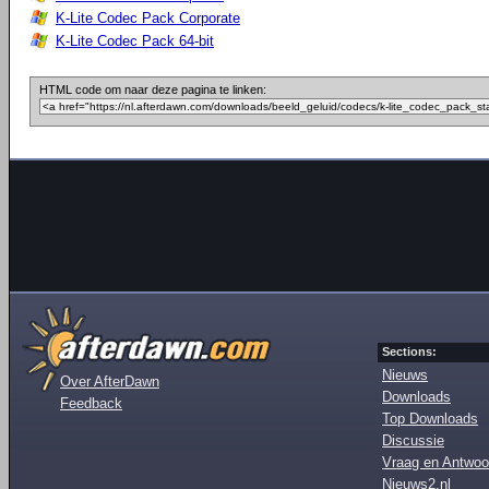
K-Lite Codec Pack Corporate
K-Lite Codec Pack 64-bit
HTML code om naar deze pagina te linken:
Sections:
Nieuws
Over AfterDawn
Downloads
Feedback
Top Downloads
Discussie
Vraag en Antwoo
Nieuws2.nl